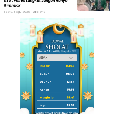
USU : Polres Langkat Jangan Hanya
Gimmick
Sabtu, 8 Agu 2026 - 21:51 WIB
Ahad, 24 Safar 1448 H / 09 Agustus 2026
Imsak
04:55
Subuh
05:05
Dzuhur
12:34
Ashar
15:53
Maghrib
18:41
Isya
19:53
Waktu sholat berikutnya dalam: