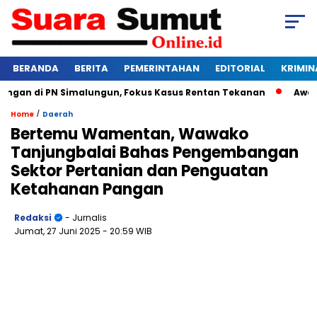
BERANDA
BERITA
PEMERINTAHAN
EDITORIAL
KRIMIN
an di PN Simalungun, Fokus Kasus Rentan Tekanan
Awas Bang
/
Home
Daerah
Bertemu Wamentan, Wawako
Tanjungbalai Bahas Pengembangan
Sektor Pertanian dan Penguatan
Ketahanan Pangan
Redaksi
- Jurnalis
Jumat, 27 Juni 2025
- 20:59 WIB