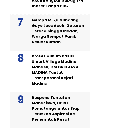
Akan Bongkar Gubug 3×4
meter Tanpa PBG
Gempa M 5,6 Guncang
Gayo Lues Aceh, Getaran
Terasa hingga Medan,
Warga Sempat Panik
Keluar Rumah
Proses Hukum Kasus
Smart Village Madina
Mandek, GM GRIB JAYA
MADINA Tuntut
Transparansi Kejari
Madina
Respons Tuntutan
Mahasiswa, DPRD
Pematangsiantar Siap
Teruskan Aspirasi ke
Pemerintah Pusat