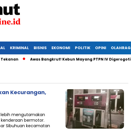
IAL
KRIMINAL
BISNIS
EKONOMI
POLITIK
OPINI
OLAHRAG
anan
Awas Bangkrut! Kebun Mayang PTPN IV Digerogoti Mal
ukan Kecurangan,
a lebih mengutamakan
n kenderaan bermotor.
asar Sibuhuan kecamatan