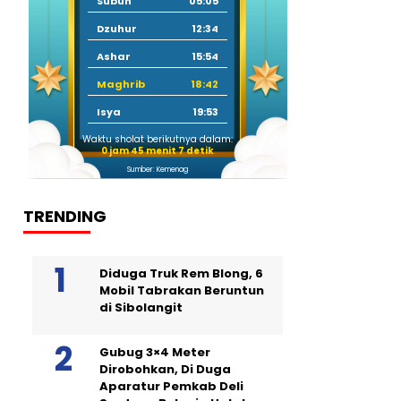
Subuh
05:05
Dzuhur
12:34
Ashar
15:54
Maghrib
18:42
Isya
19:53
Waktu sholat berikutnya dalam:
0 jam 45 menit 7 detik
Sumber: Kemenag
TRENDING
Diduga Truk Rem Blong, 6
Mobil Tabrakan Beruntun
di Sibolangit
Gubug 3×4 Meter
Dirobohkan, Di Duga
Aparatur Pemkab Deli