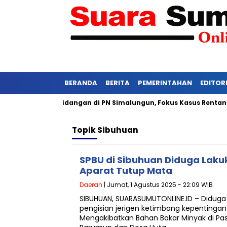
BERANDA
BERITA
PEMERINTAHAN
EDITOR
si Ketat Persidangan di PN Simalungun, Fokus Kasus Rentan Tek
Topik
Sibuhuan
SPBU di Sibuhuan Diduga Lak
Aparat Tutup Mata
Daerah
| Jumat, 1 Agustus 2025 - 22:09 WIB
SIBUHUAN, SUARASUMUTONLINE.ID – Didug
pengisian jerigen ketimbang kepentinga
Mengakibatkan Bahan Bakar Minyak di P