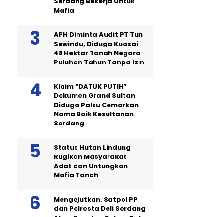
Serdang Bekerja Untuk
Mafia
APH Diminta Audit PT Tun
Sewindu, Diduga Kuasai
48 Hektar Tanah Negara
Puluhan Tahun Tanpa Izin
Klaim “DATUK PUTIH”
Dokumen Grand Sultan
Diduga Palsu Cemarkan
Nama Baik Kesultanan
Serdang
Status Hutan Lindung
Rugikan Masyarakat
Adat dan Untungkan
Mafia Tanah
Mengejutkan, Satpol PP
dan Polresta Deli Serdang