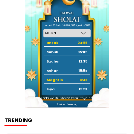
Jum'at, 22 Safar 1448 H / 07 Agustus 2026
Imsak
04:55
Subuh
05:05
Dzuhur
12:35
Ashar
15:54
Maghrib
18:42
Isya
19:53
Tidak ada waktu sholat berikutnya hari ini.
Sumber: Kemenag
TRENDING