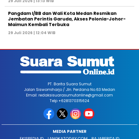
29 Juli 2026 | 13:13 WIB
Pangdam I/BB dan Wali Kota Medan Resmikan
Jembatan Perintis Garuda, Akses Polonia-Johor-
Maimun Kembali Terbuka
29 Juli 2026 | 12:04 WIB
PT. Barita Suara Sumut
Jalan Siswomiharjo / Jln. Perdana No.63 Medan
Email: redaksisuarasumutonline@gmail.com
Telp +6281370315624
MEDIA PARTNER
EKISPEDIA.ID
LANGKATODAY.COM
RAJABERITA.ID