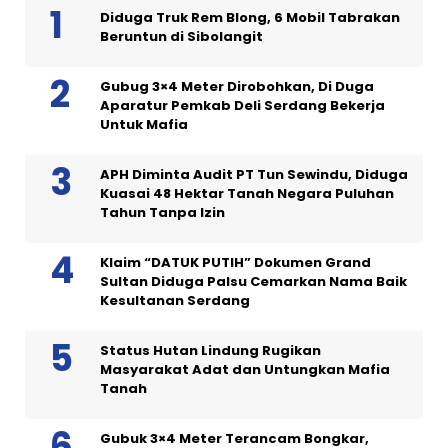
Diduga Truk Rem Blong, 6 Mobil Tabrakan
Beruntun di Sibolangit
Gubug 3×4 Meter Dirobohkan, Di Duga
Aparatur Pemkab Deli Serdang Bekerja
Untuk Mafia
APH Diminta Audit PT Tun Sewindu, Diduga
Kuasai 48 Hektar Tanah Negara Puluhan
Tahun Tanpa Izin
Klaim “DATUK PUTIH” Dokumen Grand
Sultan Diduga Palsu Cemarkan Nama Baik
Kesultanan Serdang
Status Hutan Lindung Rugikan
Masyarakat Adat dan Untungkan Mafia
Tanah
Gubuk 3×4 Meter Terancam Bongkar,