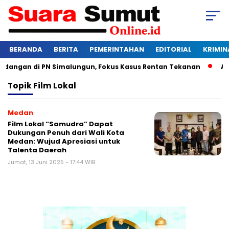
BERANDA
BERITA
PEMERINTAHAN
EDITORIAL
KRIMIN
idangan di PN Simalungun, Fokus Kasus Rentan Tekanan
Awas
Topik
Film Lokal
Medan
Film Lokal “Samudra” Dapat
Dukungan Penuh dari Wali Kota
Medan: Wujud Apresiasi untuk
Talenta Daerah
Jumat, 13 Juni 2025 - 17:44 WIB