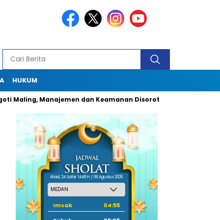
A
HUKUM
Maling, Manajemen dan Keamanan Disorot Tajam
Dugaan Pun
Ahad, 24 Safar 1448 H / 09 Agustus 2026
Imsak
04:55