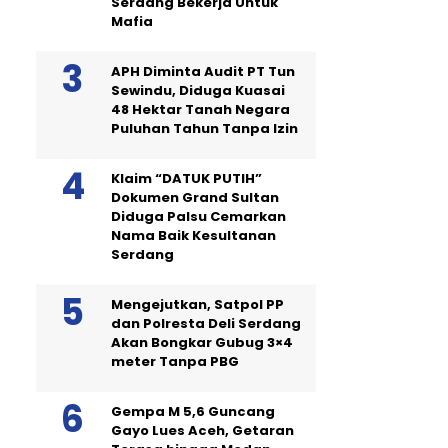
Serdang Bekerja Untuk
Mafia
APH Diminta Audit PT Tun
Sewindu, Diduga Kuasai
48 Hektar Tanah Negara
Puluhan Tahun Tanpa Izin
Klaim “DATUK PUTIH”
Dokumen Grand Sultan
Diduga Palsu Cemarkan
Nama Baik Kesultanan
Serdang
Mengejutkan, Satpol PP
dan Polresta Deli Serdang
Akan Bongkar Gubug 3×4
meter Tanpa PBG
Gempa M 5,6 Guncang
Gayo Lues Aceh, Getaran