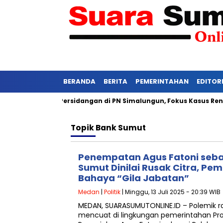
BERANDA
BERITA
PEMERINTAHAN
EDITOR
 Awasi Ketat Persidangan di PN Simalungun, Fokus Kasus Rentan 
Topik
Bank Sumut
Penempatan Agus Fatoni seba
Sumut Dinilai Rusak Citra, Pe
Bahaya “Gila Jabatan”
Medan
|
Politik
| Minggu, 13 Juli 2025 - 20:39 WIB
MEDAN, SUARASUMUTONLINE.ID – Polemik r
mencuat di lingkungan pemerintahan Pro