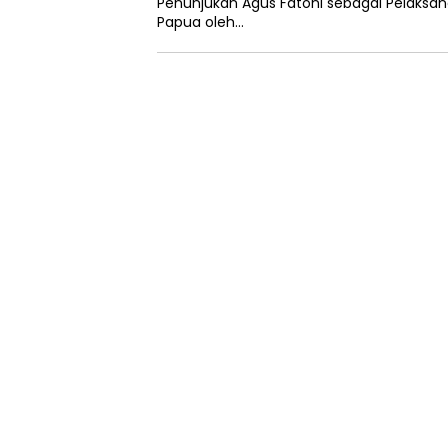
Penunjukan Agus Fatoni sebagai Pelaksan
Papua oleh…