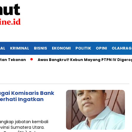
IAL
KRIMINAL
BISNIS
EKONOMI
POLITIK
OPINI
OLAHRAG
Tekanan
Awas Bangkrut! Kebun Mayang PTPN IV Digerogoti 
gai Komisaris Bank
merhati Ingatkan
angkap jabatan kembali
vinsi Sumatera Utara.