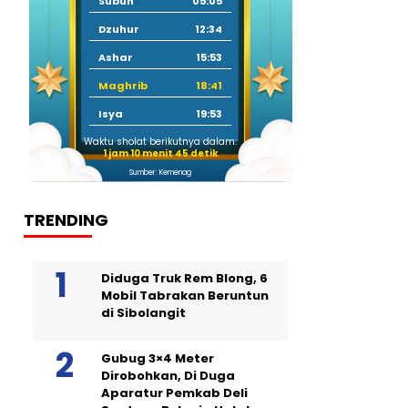
Subuh
05:05
Dzuhur
12:34
Ashar
15:53
Maghrib
18:41
Isya
19:53
Waktu sholat berikutnya dalam:
1 jam 10 menit 44 detik
Sumber: Kemenag
TRENDING
Diduga Truk Rem Blong, 6
Mobil Tabrakan Beruntun
di Sibolangit
Gubug 3×4 Meter
Dirobohkan, Di Duga
Aparatur Pemkab Deli