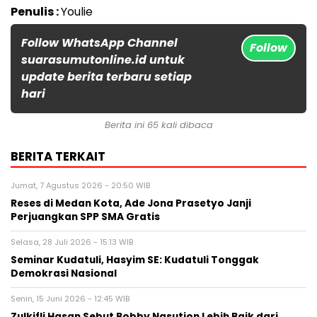
Penulis :
Youlie
Follow WhatsApp Channel
Follow
suarasumutonline.id untuk
update berita terbaru setiap
hari
Berita ini 65 kali dibaca
BERITA TERKAIT
Jumat, 7 Agustus 2026 - 20:50 WIB
Reses di Medan Kota, Ade Jona Prasetyo Janji
Perjuangkan SPP SMA Gratis
Selasa, 28 Juli 2026 - 15:13 WIB
Seminar Kudatuli, Hasyim SE: Kudatuli Tonggak
Demokrasi Nasional
Senin, 15 Juni 2026 - 12:45 WIB
Zulkifli Hasan Sebut Bobby Nasution Lebih Baik dari