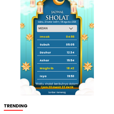
Sabtu, 23 Safar 1448 H / 08 Agustus 2026
Imsak
04:55
Subuh
05:05
Dzuhur
12:34
Ashar
15:54
Maghrib
18:42
Isya
19:53
Waktu sholat berikutnya dalam:
1 jam 20 menit 21 detik
Sumber: Kemenag
TRENDING