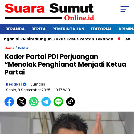
BERANDA
BERITA
PEMERINTAHAN
EDITORIAL
KRIMIN
an di PN Simalungun, Fokus Kasus Rentan Tekanan
Awas Ban
/
Home
Politik
Kader Partai PDI Perjuangan
“Menolak Penghianat Menjadi Ketua
Partai
Redaksi
- Jurnalis
Senin, 8 September 2025
- 19:17 WIB