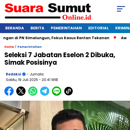
BERANDA
BERITA
PEMERINTAHAN
EDITORIAL
KRIMIN
an di PN Simalungun, Fokus Kasus Rentan Tekanan
Awas Ban
/
Home
Pemerintahan
Seleksi 7 Jabatan Eselon 2 Dibuka,
Simak Posisinya
Redaksi
- Jurnalis
Sabtu, 19 Juli 2025
- 20:41 WIB