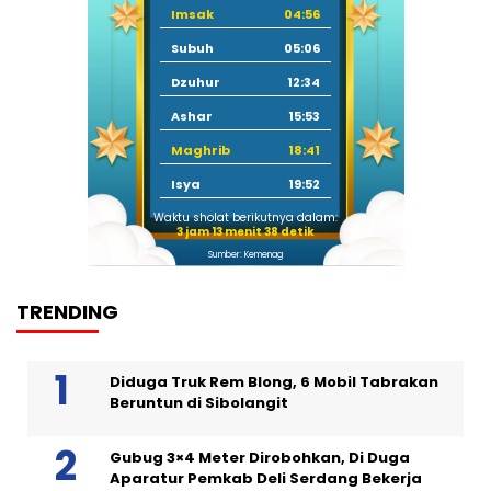
Imsak
04:56
Subuh
05:06
Dzuhur
12:34
Ashar
15:53
Maghrib
18:41
Isya
19:52
Waktu sholat berikutnya dalam:
3 jam 13 menit 37 detik
Sumber: Kemenag
TRENDING
Diduga Truk Rem Blong, 6 Mobil Tabrakan
Beruntun di Sibolangit
Gubug 3×4 Meter Dirobohkan, Di Duga
Aparatur Pemkab Deli Serdang Bekerja