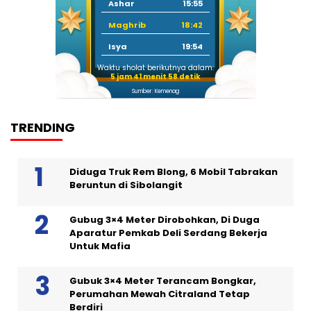
Ashar
15:55
Maghrib
18:42
Isya
19:54
Waktu sholat berikutnya dalam:
5 jam 41 menit 57 detik
Sumber: Kemenag
TRENDING
Diduga Truk Rem Blong, 6 Mobil Tabrakan
Beruntun di Sibolangit
Gubug 3×4 Meter Dirobohkan, Di Duga
Aparatur Pemkab Deli Serdang Bekerja
Untuk Mafia
Gubuk 3×4 Meter Terancam Bongkar,
Perumahan Mewah Citraland Tetap
Berdiri