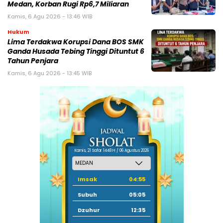
Medan, Korban Rugi Rp6,7 Miliaran
Kamis, 6 Agu 2026 - 13:46 WIB
Hukum
Lima Terdakwa Korupsi Dana BOS SMK
Ganda Husada Tebing Tinggi Dituntut 6
Tahun Penjara
Kamis, 6 Agu 2026 - 13:45 WIB
Kamis, 21 Safar 1448 H / 06 Agustus 2026
Imsak
04:55
Subuh
05:05
Dzuhur
12:35