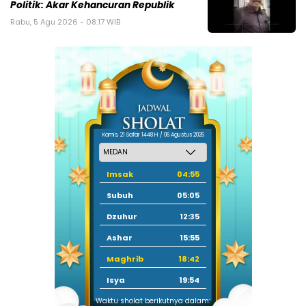
Politik: Akar Kehancuran Republik
Rabu, 5 Agu 2026 - 08:17 WIB
Kamis, 21 Safar 1448 H / 06 Agustus 2026
Imsak
04:55
Subuh
05:05
Dzuhur
12:35
Ashar
15:55
Maghrib
18:42
Isya
19:54
Waktu sholat berikutnya dalam: