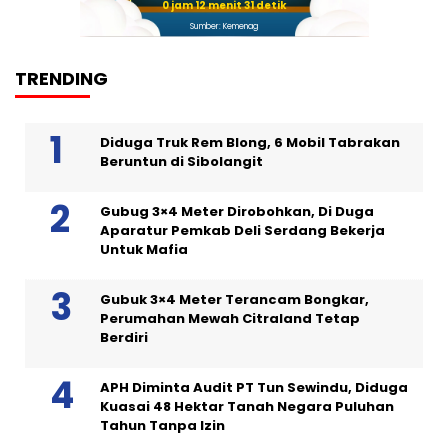
0 jam 12 menit 30 detik
Sumber: Kemenag
TRENDING
Diduga Truk Rem Blong, 6 Mobil Tabrakan
Beruntun di Sibolangit
Gubug 3×4 Meter Dirobohkan, Di Duga
Aparatur Pemkab Deli Serdang Bekerja
Untuk Mafia
Gubuk 3×4 Meter Terancam Bongkar,
Perumahan Mewah Citraland Tetap
Berdiri
APH Diminta Audit PT Tun Sewindu, Diduga
Kuasai 48 Hektar Tanah Negara Puluhan
Tahun Tanpa Izin