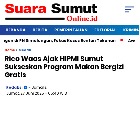
BERANDA
BERITA
PEMERINTAHAN
EDITORIAL
KRIMIN
n di PN Simalungun, Fokus Kasus Rentan Tekanan
Awas Bangk
/
Home
Medan
Rico Waas Ajak HIPMI Sumut
Sukseskan Program Makan Bergizi
Gratis
Redaksi
- Jurnalis
Jumat, 27 Juni 2025
- 05:40 WIB