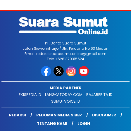
PT. Barita Suara Sumut
Jalan Siswomiharjo / Jln. Perdana No.63 Medan
Email: redaksisuarasumutonline@gmail.com
Telp +6281370315624
MEDIA PARTNER
EKISPEDIA.ID
LANGKATODAY.COM
RAJABERITA.ID
SUMUTVOICE.ID
REDAKSI
PEDOMAN MEDIA SIBER
DISCLAIMER
TENTANG KAMI
LOGIN