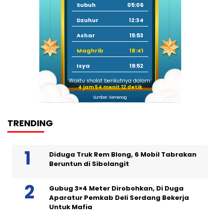
Subuh
05:06
Dzuhur
12:34
Ashar
15:53
Maghrib
18:41
Isya
19:52
Waktu sholat berikutnya dalam:
4 jam 54 menit 11 detik
Sumber: Kemenag
TRENDING
Diduga Truk Rem Blong, 6 Mobil Tabrakan
Beruntun di Sibolangit
Gubug 3×4 Meter Dirobohkan, Di Duga
Aparatur Pemkab Deli Serdang Bekerja
Untuk Mafia