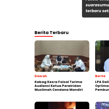
suarasumut
terbaru set
Berita Terbaru
Daerah
Berita
Kabag Kesra Faisal Terima
LPA Del
Audiensi Ketua Perwiridan
Optima
Muslimah Cendana Mandiri
Pembun