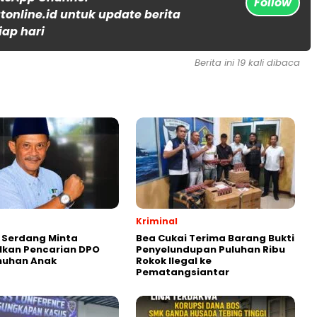
Follow
online.id untuk update berita
iap hari
Berita ini 19 kali dibaca
Kriminal
i Serdang Minta
Bea Cukai Terima Barang Bukti
lkan Pencarian DPO
Penyelundupan Puluhan Ribu
uhan Anak
Rokok Ilegal ke
Pematangsiantar