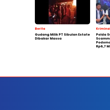
Berita
Krimina
Gudang Milik PT Sibulan Estate
Polda S
Dibakar Massa
Scammin
Podomo
Rp6,7 M