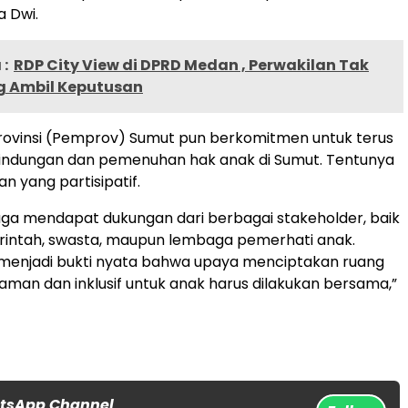
a Dwi.
:
RDP City View di DPRD Medan , Perwakilan Tak
 Ambil Keputusan
rovinsi (Pemprov) Sumut pun berkomitmen untuk terus
indungan dan pemenuhan hak anak di Sumut. Tentunya
an yang partisipatif.
 juga mendapat dukungan dari berbagai stakeholder, baik
rintah, swasta, maupun lembaga pemerhati anak.
i menjadi bukti nyata bahwa upaya menciptakan ruang
man dan inklusif untuk anak harus dilakukan bersama,”
atsApp Channel