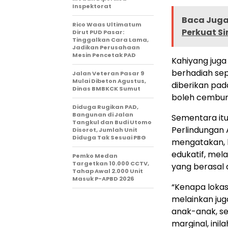
Inspektorat
Baca Juga 
Rico Waas Ultimatum
Perkuat Si
Dirut PUD Pasar:
Tinggalkan Cara Lama,
Jadikan Perusahaan
Mesin Pencetak PAD
Kahiyang juga
berhadiah sep
Jalan Veteran Pasar 9
Mulai Dibeton Agustus,
diberikan pad
Dinas BMBKCK Sumut
boleh cemburu
Diduga Rugikan PAD,
Bangunan di Jalan
Sementara it
Tangkul dan Budi Utomo
Perlindungan
Disorot, Jumlah Unit
Diduga Tak Sesuai PBG
mengatakan, k
edukatif, mel
Pemko Medan
Targetkan 10.000 CCTV,
yang berasal 
Tahap Awal 2.000 Unit
Masuk P-APBD 2026
“Kenapa lokasi
melainkan ju
anak-anak, se
marginal, ini