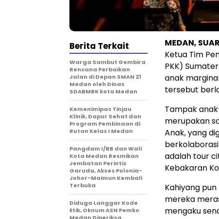
MEDAN, SUA
Berita Terkait
Ketua Tim Pe
Warga Sambut Gembira
PKK) Sumater
Rencana Perbaikan
anak marginal
Jalan di Depan SMAN 21
Medan oleh Dinas
tersebut berla
SDABMBK kota Medan
Tampak anak-
Kemenimipas Tinjau
Klinik, Dapur Sehat dan
merupakan sa
Program Pembinaan di
Rutan Kelas I Medan
Anak, yang di
berkolaborasi
Pangdam I/BB dan Wali
adalah tour c
Kota Medan Resmikan
Jembatan Perintis
Kebakaran Kot
Garuda, Akses Polonia-
Johor-Maimun Kembali
Terbuka
Kahiyang pun
mereka meras
Diduga Langgar Kode
mengaku senan
Etik, Oknum ASN Pemko
Medan Diperiksa