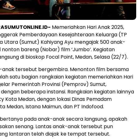
RASUMUTONLINE.ID-
Memeriahkan Hari Anak 2025,
nggerak Pemberdayaan Kesejahteraan Keluarga (TP
a Utara (Sumut) Kahiyang Ayu mengajak 500 anak-
 nonton bareng (Nobar) film ‘Jumbo’. Kegiatan
ngsung di bioskop Focal Point, Medan, Selasa (22/7).
anak tersebut bergembira. Menonton film bersama
lah satu bagian rangkaian kegiatan memeriahkan Hari
gelar Pemerintah Provinsi (Pemprov) Sumut,
 dengan beberapa instansi. Rangkaian kegiatan lainnya
ity Kota Medan, dengan lokasi Dinas Pemadam
a Medan, Istana Maimun, dan PT Indofood.
 bertanya pada anak-anak secara langsung, apakah
akan senang. Lantas anak-anak tersebut pun
g lantaran telah diajak ke tempat tersebut.