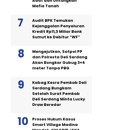
Adat dan Untungkan
Mafia Tanah
Audit BPK Temukan
Kejanggalan Penyaluran
Kredit Rp11,3 Miliar Bank
Sumut ke Debitur “WF”
Mengejutkan, Satpol PP
dan Polresta Deli Serdang
Akan Bongkar Gubug 3×4
meter Tanpa PBG
Kabag Kesra Pemkab Deli
Serdang Bungkam
Setelah Surat Pemkab
Deli Serdang Minta Lucky
Draw Beredar
Proses Hukum Kasus
Smart Village Madina