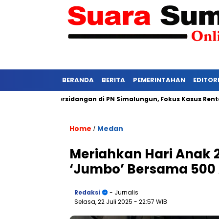
BERANDA
BERITA
PEMERINTAHAN
EDITOR
si Ketat Persidangan di PN Simalungun, Fokus Kasus Rentan Tek
Home
Medan
/
Meriahkan Hari Anak 
‘Jumbo’ Bersama 500
Redaksi
- Jurnalis
Selasa, 22 Juli 2025
- 22:57 WIB