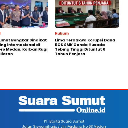
l
Hukum
umut Bongkar Sindikat
Lima Terdakwa Korupsi Dana
g Internasional di
BOS SMK Ganda Husada
ro Medan, Korban Rugi
Tebing Tinggi Dituntut 6
iliaran
Tahun Penjara
PT. Barita Suara Sumut
Jalan Siswomiharjo / Jln. Perdana No.63 Medan