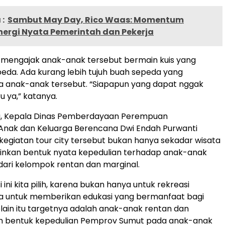
:
Sambut May Day, Rico Waas: Momentum
nergi Nyata Pemerintah dan Pekerja
 mengajak anak-anak tersebut bermain kuis yang
eda. Ada kurang lebih tujuh buah sepeda yang
a anak-anak tersebut. “Siapapun yang dapat nggak
 ya,” katanya.
u, Kepala Dinas Pemberdayaan Perempuan
 Anak dan Keluarga Berencana Dwi Endah Purwanti
egiatan tour city tersebut bukan hanya sekadar wisata
ainkan bentuk nyata kepedulian terhadap anak-anak
dari kelompok rentan dan marginal.
 ini kita pilih, karena bukan hanya untuk rekreasi
ga untuk memberikan edukasi yang bermanfaat bagi
lain itu targetnya adalah anak-anak rentan dan
lah bentuk kepedulian Pemprov Sumut pada anak-anak