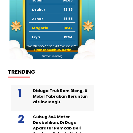
Subuh
05:05
Dzuhur
12:35
Ashar
15:55
Maghrib
18:42
Isya
19:54
Waktu sholat berikutnya dalam:
1 jam 12 menit 34 detik
Sumber: Kemenag
TRENDING
Diduga Truk Rem Blong, 6
Mobil Tabrakan Beruntun
di Sibolangit
Gubug 3×4 Meter
Dirobohkan, Di Duga
Aparatur Pemkab Deli