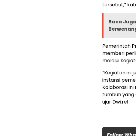
tersebut,” kat
Baca Juga 
Berwenang
Pemerintah P
memberi perl
melalui kegiat
“Kegiatan ini
instansi peme
Kolaborasi in
tumbuh yang a
ujar Dwi.rel
Follow Wh