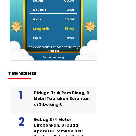
Subuh
05:05
Dzuhur
12:35
Ashar
15:54
Maghrib
18:42
Isya
19:53
Tidak ada waktu sholat berikutnya
hari ini.
Sumber: Kemenag
TRENDING
Diduga Truk Rem Blong, 6
Mobil Tabrakan Beruntun
di Sibolangit
Gubug 3×4 Meter
Dirobohkan, Di Duga
Aparatur Pemkab Deli