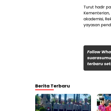
Turut hadir p
Kementerian, 
akademisi, Re
yayasan pendi
Follow Wh
suarasumut
terbaru set
Berita Terbaru