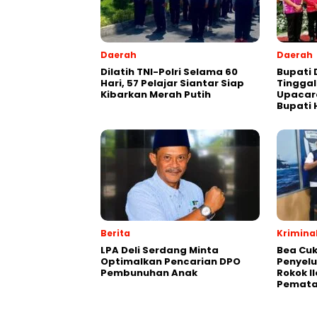
Daerah
Daerah
Dilatih TNI-Polri Selama 60
Bupati 
Hari, 57 Pelajar Siantar Siap
Tinggal
Kibarkan Merah Putih
Upacar
Bupati 
Berita
Krimina
LPA Deli Serdang Minta
Bea Cuk
Optimalkan Pencarian DPO
Penyelu
Pembunuhan Anak
Rokok I
Pemata