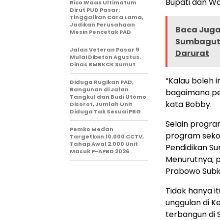
Bupati dan Wa
Rico Waas Ultimatum
Dirut PUD Pasar:
Tinggalkan Cara Lama,
Jadikan Perusahaan
Baca Juga 
Mesin Pencetak PAD
Sumbagut 
Jalan Veteran Pasar 9
Darurat
Mulai Dibeton Agustus,
Dinas BMBKCK Sumut
“Kalau boleh i
Diduga Rugikan PAD,
Bangunan di Jalan
bagaimana pen
Tangkul dan Budi Utomo
kata Bobby.
Disorot, Jumlah Unit
Diduga Tak Sesuai PBG
Selain progra
Pemko Medan
program sekol
Targetkan 10.000 CCTV,
Tahap Awal 2.000 Unit
Pendidikan S
Masuk P-APBD 2026
Menurutnya, 
Prabowo Subi
Tidak hanya i
unggulan di K
terbangun di 