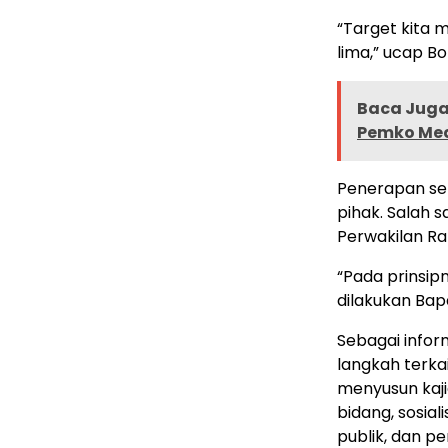
“Target kita 
lima,” ucap B
Baca Juga 
Pemko Me
Penerapan sek
pihak. Salah 
Perwakilan Ra
“Pada prinsi
dilakukan Bap
Sebagai infor
langkah terkai
menyusun kaji
bidang, sosial
publik, dan 