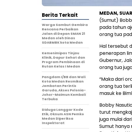
MEDAN, SUAR
Berita Terkait
(Sumut) Bobby
Warga Sambut Gembira
pada tahun aj
Rencana Perbaikan
orang tua pad
Jalan di Depan SMAN 21
Medan oleh Dinas
SDABMBK kota Medan
Hal tersebut 
penerapan lima
Kemenimipas Tinjau
Klinik, Dapur Sehat dan
Gubernur, Jal
Program Pembinaan di
Rutan Kelas I Medan
orang tua ju
Pangdam I/BB dan Wali
“Maka dari ora
Kota Medan Resmikan
orang tua terl
Jembatan Perintis
Garuda, Akses Polonia-
masuk ke Bimb
Johor-Maimun Kembali
Terbuka
Bobby Nasutio
Diduga Langgar Kode
turut mengkaj
Etik, Oknum ASN Pemko
juga mulai da
Medan Diperiksa
Inspektorat
Sumut hanya 