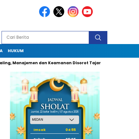
A
HUKUM
 Manajemen dan Keamanan Disorot Tajam
Dugaan Pungli Oknu
Jum'at, 22 Safar 1448 H / 07 Agustus 2026
Imsak
04:55