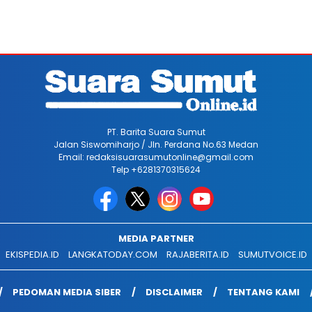
PT. Barita Suara Sumut
Jalan Siswomiharjo / Jln. Perdana No.63 Medan
Email: redaksisuarasumutonline@gmail.com
Telp +6281370315624
MEDIA PARTNER
EKISPEDIA.ID
LANGKATODAY.COM
RAJABERITA.ID
SUMUTVOICE.ID
PEDOMAN MEDIA SIBER
DISCLAIMER
TENTANG KAMI