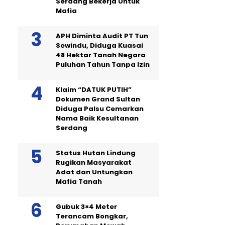
Serdang Bekerja Untuk
Mafia
APH Diminta Audit PT Tun
Sewindu, Diduga Kuasai
48 Hektar Tanah Negara
Puluhan Tahun Tanpa Izin
Klaim “DATUK PUTIH”
Dokumen Grand Sultan
Diduga Palsu Cemarkan
Nama Baik Kesultanan
Serdang
Status Hutan Lindung
Rugikan Masyarakat
Adat dan Untungkan
Mafia Tanah
Gubuk 3×4 Meter
Terancam Bongkar,