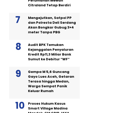
Perumahan Mewah
Citraland Tetap Berdiri
Mengejutkan, Satpol PP
dan Polresta Deli Serdang
Akan Bongkar Gubug 3×4
meter Tanpa PBG
Audit BPK Temukan
Kejanggalan Penyaluran
Kredit Rp11,3 Miliar Bank
Sumut ke Debitur “WF”
Gempa M 5,6 Guncang
Gayo Lues Aceh, Getaran
Terasa hingga Medan,
Warga Sempat Panik
Keluar Rumah
Proses Hukum Kasus
Smart Village Madina