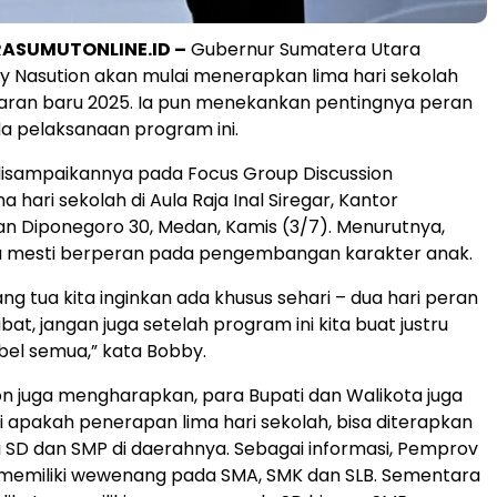
ASUMUTONLINE.ID –
Gubernur Sumatera Utara
 Nasution akan mulai menerapkan lima hari sekolah
aran baru 2025. Ia pun menekankan pentingnya peran
a pelaksanaan program ini.
disampaikannya pada Focus Group Discussion
 hari sekolah di Aula Raja Inal Siregar, Kantor
an Diponegoro 30, Medan, Kamis (3/7). Menurutnya,
ga mesti berperan pada pengembangan karakter anak.
ng tua kita inginkan ada khusus sehari – dua hari peran
ibat, jangan juga setelah program ini kita buat justru
el semua,” kata Bobby.
n juga mengharapkan, para Bupati dan Walikota juga
i apakah penerapan lima hari sekolah, bisa diterapkan
ri SD dan SMP di daerahnya. Sebagai informasi, Pemprov
memiliki wewenang pada SMA, SMK dan SLB. Sementara