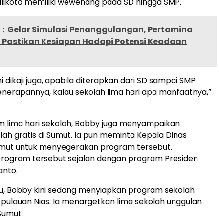
likota memiliki wewenang pada SD hingga SMP.
:
Gelar Simulasi Penanggulangan, Pertamina
Pastikan Kesiapan Hadapi Potensi Keadaan
ni dikaji juga, apabila diterapkan dari SD sampai SMP
erapannya, kalau sekolah lima hari apa manfaatnya,”
m lima hari sekolah, Bobby juga menyampaikan
ah gratis di Sumut. Ia pun meminta Kepala Dinas
umut untuk menyegerakan program tersebut.
program tersebut sejalan dengan program Presiden
anto.
tu, Bobby kini sedang menyiapkan program sekolah
epulauan Nias. Ia menargetkan lima sekolah unggulan
Sumut.