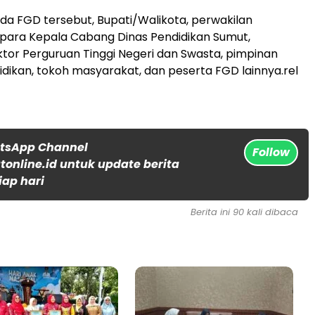
ada FGD tersebut, Bupati/Walikota, perwakilan
para Kepala Cabang Dinas Pendidikan Sumut,
ktor Perguruan Tinggi Negeri dan Swasta, pimpinan
dikan, tokoh masyarakat, dan peserta FGD lainnya.rel
atsApp Channel
Follow
online.id untuk update berita
iap hari
Berita ini 90 kali dibaca