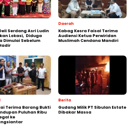
Daerah
Deli Serdang Asri Ludin
Kabag Kesra Faisal Terima
kan Lokasi, Diduga
Audiensi Ketua Perwiridan
a Dimulai Sebelum
Muslimah Cendana Mandiri
Hadir
l
Berita
ai Terima Barang Bukti
Gudang Milik PT Sibulan Estate
ndupan Puluhan Ribu
Dibakar Massa
legal ke
ngsiantar