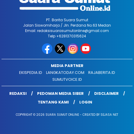
PT. Barita Suara Sumut
Jalan Siswomiharjo / Jln. Perdana No.63 Medan
Email: redaksisuarasumutonline@gmail.com
Telp +6281370315624
MEDIA PARTNER
EKISPEDIA.ID
LANGKATODAY.COM
RAJABERITA.ID
SUMUTVOICE.ID
REDAKSI
PEDOMAN MEDIA SIBER
DISCLAIMER
TENTANG KAMI
LOGIN
COPYRIGHT © 2026 SUARA SUMUT ONLINE - CREATED BY SEJASA NET