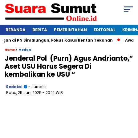
BERANDA
BERITA
PEMERINTAHAN
EDITORIAL
KRIMIN
n di PN Simalungun, Fokus Kasus Rentan Tekanan
Awas Bangk
/
Home
Medan
Jenderal Pol (Purn) Agus Andrianto,”
Aset USU Harus Segera Di
kembalikan ke USU “
Redaksi
- Jurnalis
Rabu, 25 Juni 2025
- 20:14 WIB