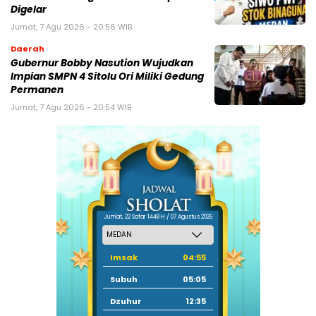
Digelar
Jumat, 7 Agu 2026 - 20:56 WIB
Daerah
Gubernur Bobby Nasution Wujudkan
Impian SMPN 4 Sitolu Ori Miliki Gedung
Permanen
Jumat, 7 Agu 2026 - 20:54 WIB
Jum'at, 22 Safar 1448 H / 07 Agustus 2026
Imsak
04:55
Subuh
05:05
Dzuhur
12:35