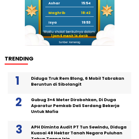
Ashar
15:54
Maghrib
18:42
Isya
19:53
Waktu sholat berikutnya dalam:
1 jam 6 menit 13 detik
Sumber: Kemenag
TRENDING
Diduga Truk Rem Blong, 6 Mobil Tabrakan
Beruntun di Sibolangit
Gubug 3×4 Meter Dirobohkan, Di Duga
Aparatur Pemkab Deli Serdang Bekerja
Untuk Mafia
APH Diminta Audit PT Tun Sewindu, Diduga
Kuasai 48 Hektar Tanah Negara Puluhan
Tahun Tanpa Izin