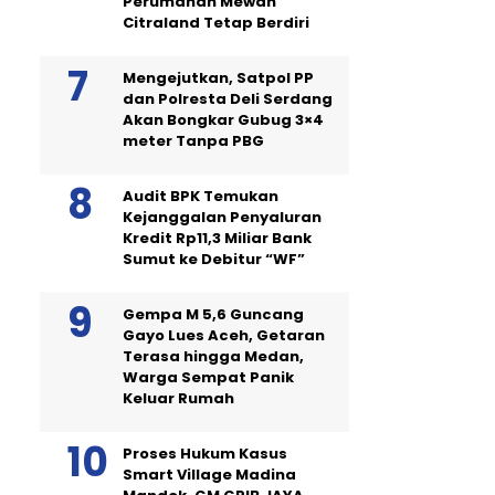
Perumahan Mewah
Citraland Tetap Berdiri
Mengejutkan, Satpol PP
dan Polresta Deli Serdang
Akan Bongkar Gubug 3×4
meter Tanpa PBG
Audit BPK Temukan
Kejanggalan Penyaluran
Kredit Rp11,3 Miliar Bank
Sumut ke Debitur “WF”
Gempa M 5,6 Guncang
Gayo Lues Aceh, Getaran
Terasa hingga Medan,
Warga Sempat Panik
Keluar Rumah
Proses Hukum Kasus
Smart Village Madina