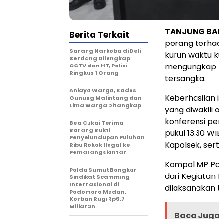
TANJUNG BALA
Berita Terkait
perang terha
Sarang Narkoba di Deli
kurun waktu ku
Serdang Dilengkapi
mengungkap b
CCTV dan HT, Polisi
Ringkus 1 Orang
tersangka.
Aniaya Warga, Kades
Keberhasilan 
Gunung Malintang dan
Lima Warga Ditangkap
yang diwakili
konferensi pe
Bea Cukai Terima
Barang Bukti
pukul 13.30 WI
Penyelundupan Puluhan
Kapolsek, sert
Ribu Rokok Ilegal ke
Pematangsiantar
Kompol MP Pa
Polda Sumut Bongkar
dari Kegiatan
Sindikat Scamming
Internasional di
dilaksanakan t
Podomoro Medan,
Korban Rugi Rp6,7
Miliaran
Baca Juga 