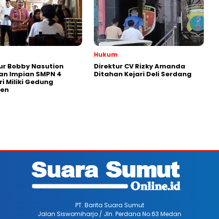
Hukum
r Bobby Nasution
Direktur CV Rizky Amanda
an Impian SMPN 4
Ditahan Kejari Deli Serdang
ri Miliki Gedung
en
PT. Barita Suara Sumut
Jalan Siswomiharjo / Jln. Perdana No.63 Medan