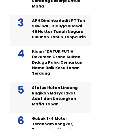
Serdang Bekerja Untuk
Mafia
APH Diminta Audit PT Tun
Sewindu, Diduga Kuasai
48 Hektar Tanah Negara
Puluhan Tahun Tanpa Izin
Klaim “DATUK PUTIH”
Dokumen Grand Sultan
Diduga Palsu Cemarkan
Nama Baik Kesultanan
Serdang
Status Hutan Lindung
Rugikan Masyarakat
Adat dan Untungkan
Mafia Tanah
Gubuk 3×4 Meter
Terancam Bongkar,