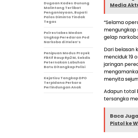
Dugaan Kades Gunung
Media Akt
Malintang Terlibat
Penganiayaan, Bupati
Palas Diminta Tindak
“Selama operas
Tegas
mengungkap s
Polrestabes Medan
gelap narkoba
Ungkap Peredaran Pod
Narkoba di Helen’s
Dari belasan k
Penipuan Modus Proyek
menciduk 19 o
Fiktif Raup Rp2 M, Sekdis
Peternakan Labuhan
jaringan pere
Batu Ditangkap Polisi
mengamankan p
Kejatisu Tangkap DPO
menyita sejum
Terpidana Perkara
Perlindungan Anak
Adapun total 
tersangka meli
Baca Juga 
Pistol ke 