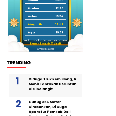
Subuh
05:05
Dzuhur
12:35
Ashar
15:54
Maghrib
18:42
Isya
19:53
Waktu sholat berikutnya dalam:
1 jam 43 menit 10 detik
Sumber: Kemenag
TRENDING
Diduga Truk Rem Blong, 6
Mobil Tabrakan Beruntun
di Sibolangit
Gubug 3×4 Meter
Dirobohkan, Di Duga
Aparatur Pemkab Deli