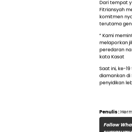
Dari tempat y
Fitriansyah 
komitmen nyat
terutama gene
” Kami memint
melaporkan ji
peredaran nar
kata Kasat
Saat ini, ke-1
diamankan di 
penyidikan le
Penulis :
Herm
Follow Wh
suarasumut