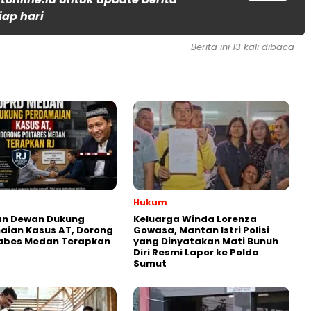
iap hari
Berita ini 13 kali dibaca
Hukum
an Dewan Dukung
Keluarga Winda Lorenza
aian Kasus AT, Dorong
Gowasa, Mantan Istri Polisi
tabes Medan Terapkan
yang Dinyatakan Mati Bunuh
Diri Resmi Lapor ke Polda
Sumut