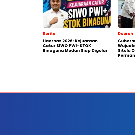
Berita
Daerah
Haornas 2026: Kejuaraan
Gubernu
Catur SIWO PWI–STOK
Wujudk
Binaguna Medan Siap Digelar
Sitolu O
Perman