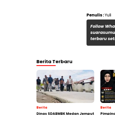
Penulis :
Yuli
Follow Wh
suarasumut
terbaru set
Berita Terbaru
Berita
Berita
Dinas SDABMBK Medan Jemput
Pimpin