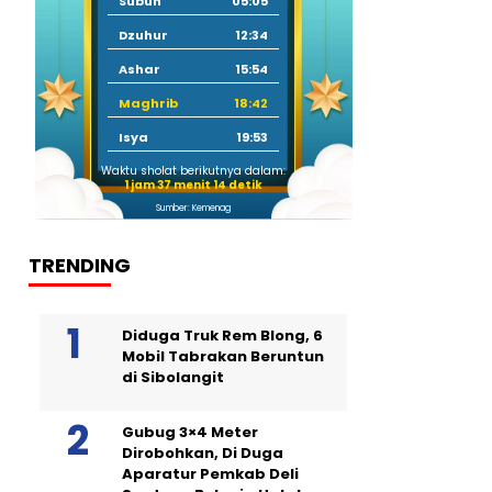
Subuh
05:05
Dzuhur
12:34
Ashar
15:54
Maghrib
18:42
Isya
19:53
Waktu sholat berikutnya dalam:
1 jam 37 menit 13 detik
Sumber: Kemenag
TRENDING
Diduga Truk Rem Blong, 6
Mobil Tabrakan Beruntun
di Sibolangit
Gubug 3×4 Meter
Dirobohkan, Di Duga
Aparatur Pemkab Deli