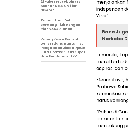
menjalankan f
21 Paket Proyek Dinkes
Asahan Rp.5,4 Miliar
independen de
Disorot
Yusuf.
Taman Buah Deli
Serdang Riuh Dengan
Rianh Anak-anak
Baca Juga 
Narkoba D
Kabag Kesra Pemkab
Deliserdang Bantah Isu
Pengadaan Jilbab Rp525
Juta Libatkan Istri Bupati
Ia menilai, k
dan Bendahara PKK
moral terhad
aspirasi dan 
Menurutnya, h
Prabowo Subi
komunikasi ko
harus kehilan
“Pak Andi Ga
pemerintah ti
mendukung pr