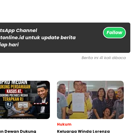
atsApp Channel
Follow
online.id untuk update berita
iap hari
Berita ini 41 kali dibaca
Hukum
an Dewan Dukung
Keluarga Winda Lorenza