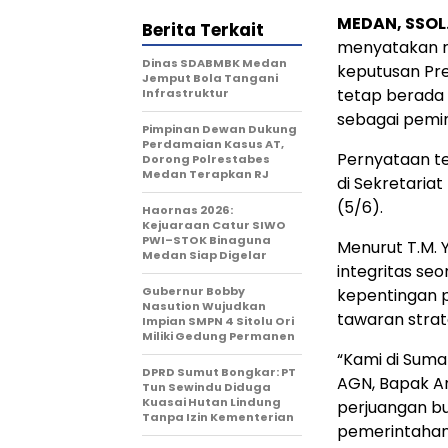
MEDAN, SSOL.
Berita Terkait
menyatakan r
Dinas SDABMBK Medan
keputusan Pre
Jemput Bola Tangani
tetap berada 
Infrastruktur
sebagai pemim
Pimpinan Dewan Dukung
Perdamaian Kasus AT,
Pernyataan te
Dorong Polrestabes
Medan Terapkan RJ
di Sekretaria
(5/6).
Haornas 2026:
Kejuaraan Catur SIWO
PWI–STOK Binaguna
Menurut T.M. 
Medan Siap Digelar
integritas s
Gubernur Bobby
kepentingan p
Nasution Wujudkan
tawaran strat
Impian SMPN 4 Sitolu Ori
Miliki Gedung Permanen
“Kami di Suma
DPRD Sumut Bongkar: PT
AGN, Bapak A
Tun Sewindu Diduga
Kuasai Hutan Lindung
perjuangan bu
Tanpa Izin Kementerian
pemerintahan.