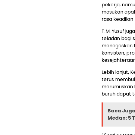
pekerja, namu
masukan apabi
rasa keadilan
T.M. Yusuf j
teladan bagi 
menegaskan b
konsisten, pr
kesejahteraan
Lebih lanjut,
terus membuka
merumuskan be
buruh dapat 
Baca Juga 
Medan; 5 
“Kami percaya