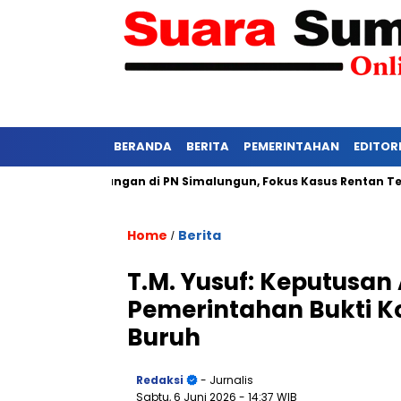
BERANDA
BERITA
PEMERINTAHAN
EDITOR
tat Persidangan di PN Simalungun, Fokus Kasus Rentan Tekanan
Home
Berita
/
T.M. Yusuf: Keputusan 
Pemerintahan Bukti K
Buruh
Redaksi
- Jurnalis
Sabtu, 6 Juni 2026
- 14:37 WIB