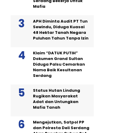
Serdang Bekerja Untuk
Mafia
APH Diminta Audit PT Tun
Sewindu, Diduga Kuasai
48 Hektar Tanah Negara
Puluhan Tahun Tanpa Izin
Klaim “DATUK PUTIH”
Dokumen Grand Sultan
Diduga Palsu Cemarkan
Nama Baik Kesultanan
Serdang
Status Hutan Lindung
Rugikan Masyarakat
Adat dan Untungkan
Mafia Tanah
Mengejutkan, Satpol PP
dan Polresta Deli Serdang