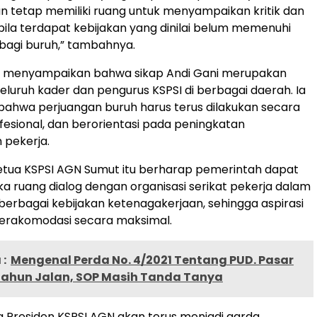
n tetap memiliki ruang untuk menyampaikan kritik dan
la terdapat kebijakan yang dinilai belum memenuhi
 bagi buruh,” tambahnya.
uga menyampaikan bahwa sikap Andi Gani merupakan
seluruh kader dan pengurus KSPSI di berbagai daerah. Ia
ahwa perjuangan buruh harus terus dilakukan secara
ofesional, dan berorientasi pada peningkatan
 pekerja.
 Ketua KSPSI AGN Sumut itu berharap pemerintah dapat
 ruang dialog dengan organisasi serikat pekerja dalam
rbagai kebijakan ketenagakerjaan, sehingga aspirasi
terakomodasi secara maksimal.
:
Mengenal Perda No. 4/2021 Tentang PUD. Pasar
Tahun Jalan, SOP Masih Tanda Tanya
 Presiden KSPSI AGN akan terus menjadi garda