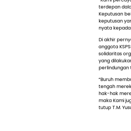
terdepan dal
Keputusan bel
keputusan ya
nyata kepada 
Di akhir pern
anggota KSPS
solidaritas o
yang dilakuka
perlindungan 
“Buruh membu
tengah merek
hak-hak mere
maka Kami jug
tutup T.M. Yusu