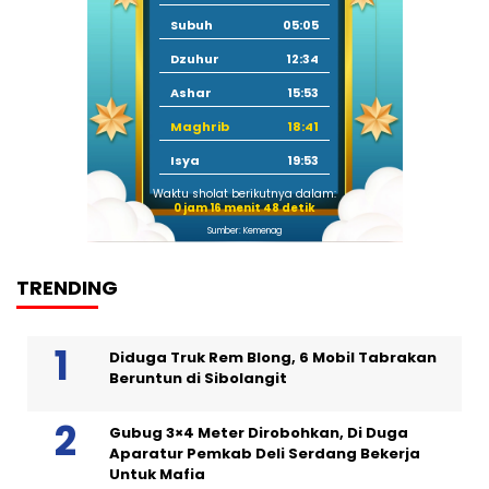
Subuh
05:05
Dzuhur
12:34
Ashar
15:53
Maghrib
18:41
Isya
19:53
Waktu sholat berikutnya dalam:
0 jam 16 menit 47 detik
Sumber: Kemenag
TRENDING
Diduga Truk Rem Blong, 6 Mobil Tabrakan
Beruntun di Sibolangit
Gubug 3×4 Meter Dirobohkan, Di Duga
Aparatur Pemkab Deli Serdang Bekerja
Untuk Mafia