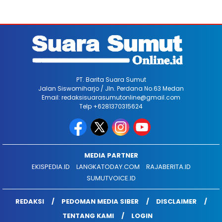
PT. Barita Suara Sumut
Jalan Siswomiharjo / Jln. Perdana No.63 Medan
Email: redaksisuarasumutonline@gmail.com
Telp +6281370315624
MEDIA PARTNER
EKISPEDIA.ID
LANGKATODAY.COM
RAJABERITA.ID
SUMUTVOICE.ID
REDAKSI
PEDOMAN MEDIA SIBER
DISCLAIMER
TENTANG KAMI
LOGIN