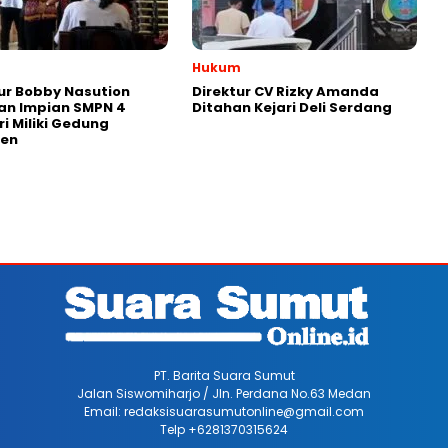
Hukum
r Bobby Nasution
Direktur CV Rizky Amanda
an Impian SMPN 4
Ditahan Kejari Deli Serdang
ri Miliki Gedung
en
PT. Barita Suara Sumut
Jalan Siswomiharjo / Jln. Perdana No.63 Medan
Email: redaksisuarasumutonline@gmail.com
Telp +6281370315624