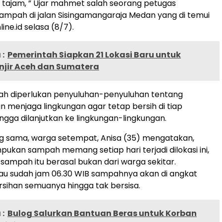
tajam, ” Ujar mahmet salah seorang petugas
mpah di jalan Sisingamangaraja Medan yang di temui
ne.id selasa (8/7).
:
Pemerintah Siapkan 21 Lokasi Baru untuk
njir Aceh dan Sumatera
 lah diperlukan penyuluhan-penyuluhan tentang
n menjaga lingkungan agar tetap bersih di tiap
gga dilanjutkan ke lingkungan-lingkungan.
g sama, warga setempat, Anisa (35) mengatakan,
kan sampah memang setiap hari terjadi dilokasi ini,
ampah itu berasal bukan dari warga sekitar.
u sudah jam 06.30 WIB sampahnya akan di angkat
sihan semuanya hingga tak bersisa.
:
Bulog Salurkan Bantuan Beras untuk Korban