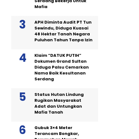
Serdang Bekerja Untuk
Mafia
APH Diminta Audit PT Tun
Sewindu, Diduga Kuasai
48 Hektar Tanah Negara
Puluhan Tahun Tanpa Izin
Klaim “DATUK PUTIH”
Dokumen Grand Sultan
Diduga Palsu Cemarkan
Nama Baik Kesultanan
Serdang
Status Hutan Lindung
Rugikan Masyarakat
Adat dan Untungkan
Mafia Tanah
Gubuk 3×4 Meter
Terancam Bongkar,