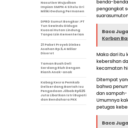
benda-benda 
Nasution Wujudkan
Impian SMPN 4 Sitolu Ori
pengangkat sa
Miliki Gedung Permanen
suarasumutonli
DPRD Sumut Bongkar: PT
Tun Sewindu Diduga
Kuasai Hutan Lindung
Baca Juga 
Tanpa Izin Kementerian
Korban Ba
21 Paket Proyek Dinkes
Asahan Rp.5,4 Miliar
Disorot
Maka dari itu
kebersihan da
Taman Buah Deli
kecamatan hin
Serdang Riuh Dengan
Rianh Anak-anak
Ditempat yan
Kabag Kesra Pemkab
bahwa penumpu
Deliserdang Bantah Isu
Pengadaan Jilbab Rp525
dan sampah- s
Juta Libatkan Istri Bupati
Umumnya kala
dan Bendahara PKK
petugas keber
Baca Juga 