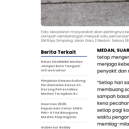
Foto: kesadaran masyarakat akan pentingnya keb
sampah sembarangan menjadi satu pemandangan
SM Raja Simpang Jalan Garu 2 Medan. Selasa (8
MEDAN, SUA
Berita Terkait
tetap mengen
Dinas SDABMBK Medan
menjaga keber
Jemput Bola Tangani
penyakit dan
Infrastruktur
Pimpinan Dewan Dukung
“Setiap hari 
Perdamaian Kasus AT,
membuang sa
Dorong Polrestabes
Medan Terapkan RJ
sampah basah,
kena pecahan
Haornas 2026:
Kejuaraan Catur SIWO
setiap pagi ka
PWI–STOK Binaguna
waktu pengan
Medan Siap Digelar
memilag-mila
Gubernur Bobby