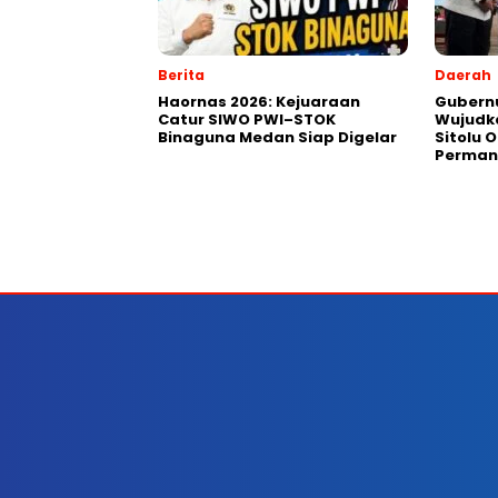
Berita
Daerah
Haornas 2026: Kejuaraan
Gubernu
Catur SIWO PWI–STOK
Wujudk
Binaguna Medan Siap Digelar
Sitolu O
Perman