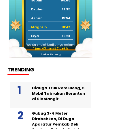
Subuh
05:05
Dzuhur
12:35
Ashar
15:54
Maghrib
18:42
Isya
19:53
Waktu sholat berikutnya dalam:
1 jam 43 menit 6 detik
Sumber: Kemenag
TRENDING
Diduga Truk Rem Blong, 6
Mobil Tabrakan Beruntun
di Sibolangit
Gubug 3×4 Meter
Dirobohkan, Di Duga
Aparatur Pemkab Deli