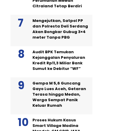
Perumahan Mewah
Citraland Tetap Berdiri
Mengejutkan, Satpol PP
dan Polresta Deli Serdang
Akan Bongkar Gubug 3×4
meter Tanpa PBG
Audit BPK Temukan
Kejanggalan Penyaluran
Kredit Rp11,3 Miliar Bank
Sumut ke Debitur “WF”
Gempa M 5,6 Guncang
Gayo Lues Aceh, Getaran
Terasa hingga Medan,
Warga Sempat Panik
Keluar Rumah
Proses Hukum Kasus
Smart Village Madina