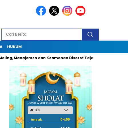
A
HUKUM
Manajemen dan Keamanan Disorot Tajam
Dugaan Pungli Oknum
Jum'at, 22 Safar 1448 H / 07 Agustus 2026
Imsak
04:55