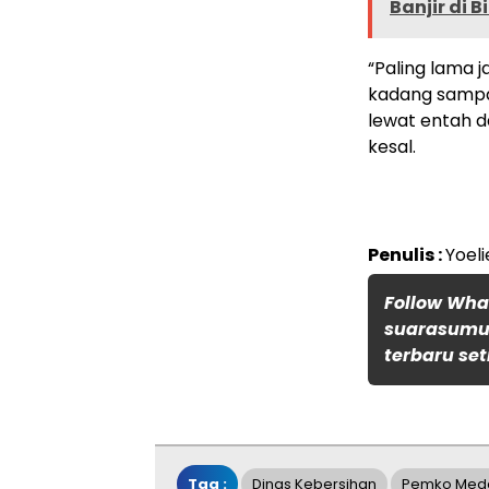
Banjir di B
“Paling lama 
kadang sampah
lewat entah d
kesal.
Penulis :
Yoeli
Follow Wh
suarasumut
terbaru set
Tag :
Dinas Kebersihan
Pemko Med