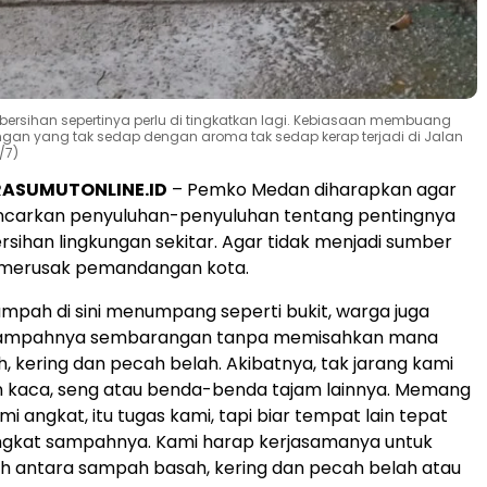
ersihan sepertinya perlu di tingkatkan lagi. Kebiasaan membuang
 yang tak sedap dengan aroma tak sedap kerap terjadi di Jalan
/7)
RASUMUTONLINE.ID
– Pemko Medan diharapkan agar
carkan penyuluhan-penyuluhan tentang pentingnya
sihan lingkungan sekitar. Agar tidak menjadi sumber
 merusak pemandangan kota.
sampah di sini menumpang seperti bukit, warga juga
mpahnya sembarangan tanpa memisahkan mana
 kering dan pecah belah. Akibatnya, tak jarang kami
 kaca, seng atau benda-benda tajam lainnya. Memang
mi angkat, itu tugas kami, tapi biar tempat lain tepat
gkat sampahnya. Kami harap kerjasamanya untuk
h antara sampah basah, kering dan pecah belah atau