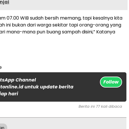
injai
jam 07.00 WIB sudah bersih memang, tapi kesalnya kita
 ini bukan dari warga sekitar tapi orang-orang yang
ari mana-mana pun buang sampah disini,” Katanya
e
atsApp Channel
Follow
online.id untuk update berita
iap hari
Berita ini 77 kali dibaca
an