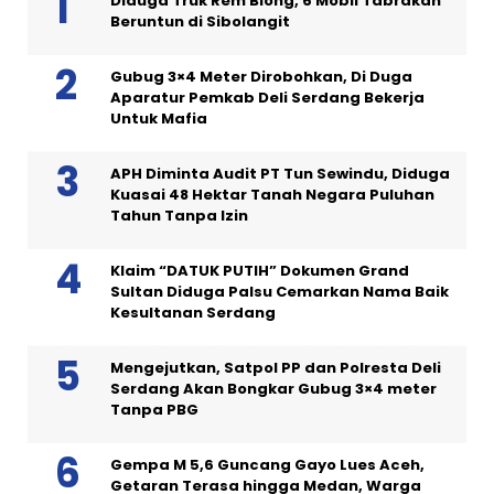
Diduga Truk Rem Blong, 6 Mobil Tabrakan
Beruntun di Sibolangit
Gubug 3×4 Meter Dirobohkan, Di Duga
Aparatur Pemkab Deli Serdang Bekerja
Untuk Mafia
APH Diminta Audit PT Tun Sewindu, Diduga
Kuasai 48 Hektar Tanah Negara Puluhan
Tahun Tanpa Izin
Klaim “DATUK PUTIH” Dokumen Grand
Sultan Diduga Palsu Cemarkan Nama Baik
Kesultanan Serdang
Mengejutkan, Satpol PP dan Polresta Deli
Serdang Akan Bongkar Gubug 3×4 meter
Tanpa PBG
Gempa M 5,6 Guncang Gayo Lues Aceh,
Getaran Terasa hingga Medan, Warga