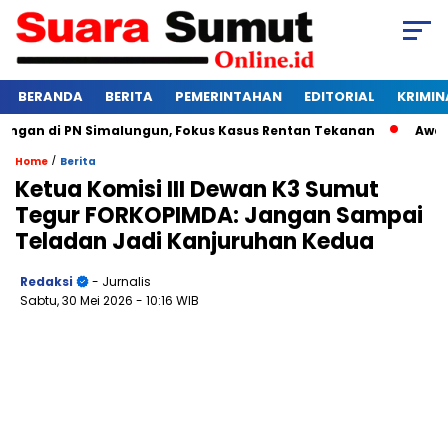
BERANDA
BERITA
PEMERINTAHAN
EDITORIAL
KRIMIN
n di PN Simalungun, Fokus Kasus Rentan Tekanan
Awas Bang
/
Home
Berita
Ketua Komisi III Dewan K3 Sumut
Tegur FORKOPIMDA: Jangan Sampai
Teladan Jadi Kanjuruhan Kedua
Redaksi
- Jurnalis
Sabtu, 30 Mei 2026
- 10:16 WIB