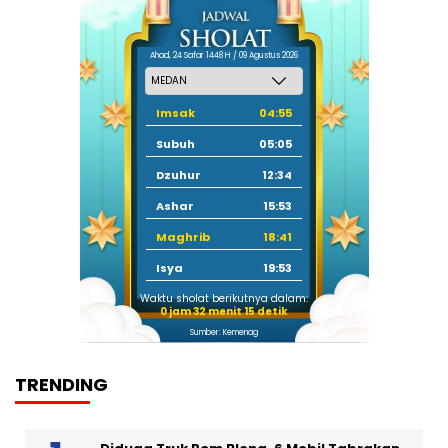
Ahad, 24 Safar 1448 H / 09 Agustus 2026
Imsak
04:55
Subuh
05:05
Dzuhur
12:34
Ashar
15:53
Maghrib
18:41
Isya
19:53
Waktu sholat berikutnya dalam:
0 jam 32 menit 14 detik
Sumber: Kemenag
TRENDING