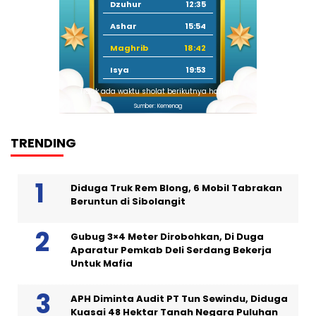
Dzuhur
12:35
Ashar
15:54
Maghrib
18:42
Isya
19:53
Tidak ada waktu sholat berikutnya hari ini.
Sumber: Kemenag
TRENDING
Diduga Truk Rem Blong, 6 Mobil Tabrakan
Beruntun di Sibolangit
Gubug 3×4 Meter Dirobohkan, Di Duga
Aparatur Pemkab Deli Serdang Bekerja
Untuk Mafia
APH Diminta Audit PT Tun Sewindu, Diduga
Kuasai 48 Hektar Tanah Negara Puluhan