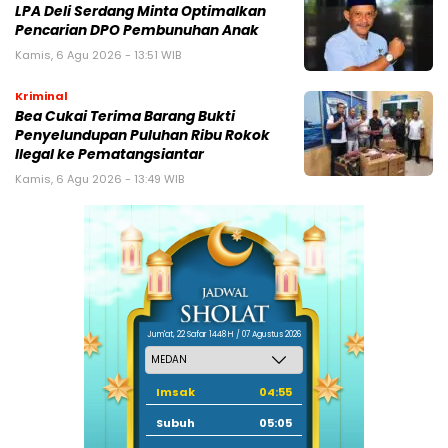
LPA Deli Serdang Minta Optimalkan
Pencarian DPO Pembunuhan Anak
Kamis, 6 Agu 2026 - 13:51 WIB
Kriminal
Bea Cukai Terima Barang Bukti
Penyelundupan Puluhan Ribu Rokok
Ilegal ke Pematangsiantar
Kamis, 6 Agu 2026 - 13:49 WIB
Jum'at, 22 Safar 1448 H / 07 Agustus 2026
Imsak
04:55
Subuh
05:05