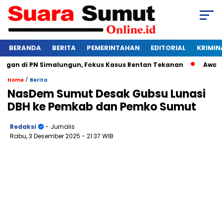
BERANDA
BERITA
PEMERINTAHAN
EDITORIAL
KRIMIN
an di PN Simalungun, Fokus Kasus Rentan Tekanan
Awas Bang
/
Home
Berita
NasDem Sumut Desak Gubsu Lunasi
DBH ke Pemkab dan Pemko Sumut
Redaksi
- Jurnalis
Rabu, 3 Desember 2025
- 21:37 WIB