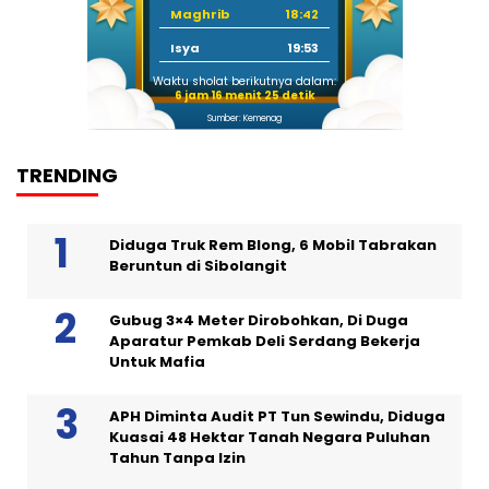
Maghrib
18:42
Isya
19:53
Waktu sholat berikutnya dalam:
6 jam 16 menit 24 detik
Sumber: Kemenag
TRENDING
Diduga Truk Rem Blong, 6 Mobil Tabrakan
Beruntun di Sibolangit
Gubug 3×4 Meter Dirobohkan, Di Duga
Aparatur Pemkab Deli Serdang Bekerja
Untuk Mafia
APH Diminta Audit PT Tun Sewindu, Diduga
Kuasai 48 Hektar Tanah Negara Puluhan
Tahun Tanpa Izin