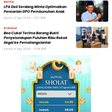
Berita
LPA Deli Serdang Minta Optimalkan
Pencarian DPO Pembunuhan Anak
Kamis, 6 Agu 2026 - 13:51 WIB
Kriminal
Bea Cukai Terima Barang Bukti
Penyelundupan Puluhan Ribu Rokok
Ilegal ke Pematangsiantar
Kamis, 6 Agu 2026 - 13:49 WIB
Jum'at, 22 Safar 1448 H / 07 Agustus 2026
Imsak
04:55
Subuh
05:05