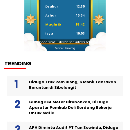
Dzuhur
12:35
Ashar
15:54
Maghrib
18:42
Isya
19:53
Tidak ada waktu sholat berikutnya hari ini.
Sumber: Kemenag
TRENDING
Diduga Truk Rem Blong, 6 Mobil Tabrakan
Beruntun di Sibolangit
Gubug 3×4 Meter Dirobohkan, Di Duga
Aparatur Pemkab Deli Serdang Bekerja
Untuk Mafia
APH Diminta Audit PT Tun Sewindu, Diduga