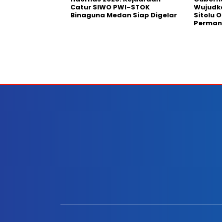
Catur SIWO PWI–STOK
Wujudk
Binaguna Medan Siap Digelar
Sitolu O
Perman