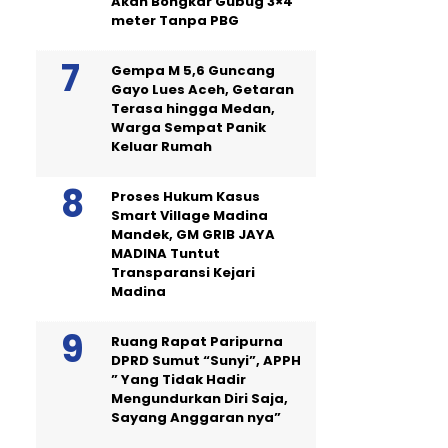
Akan Bongkar Gubug 3×4
meter Tanpa PBG
Gempa M 5,6 Guncang
Gayo Lues Aceh, Getaran
Terasa hingga Medan,
Warga Sempat Panik
Keluar Rumah
Proses Hukum Kasus
Smart Village Madina
Mandek, GM GRIB JAYA
MADINA Tuntut
Transparansi Kejari
Madina
Ruang Rapat Paripurna
DPRD Sumut “Sunyi”, APPH
” Yang Tidak Hadir
Mengundurkan Diri Saja,
Sayang Anggaran nya”