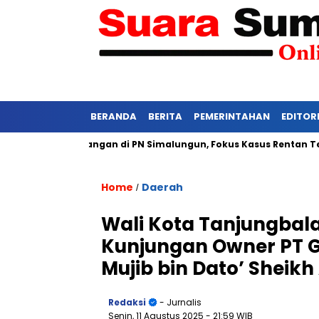
BERANDA
BERITA
PEMERINTAHAN
EDITOR
etat Persidangan di PN Simalungun, Fokus Kasus Rentan Tekanan
Home
Daerah
/
Wali Kota Tanjungbala
Kunjungan Owner PT G
Mujib bin Dato’ Sheikh
Redaksi
- Jurnalis
Senin, 11 Agustus 2025
- 21:59 WIB