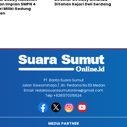
an Impian SMPN 4
Ditahan Kejari Deli Serdang
ri Miliki Gedung
en
PT. Barita Suara Sumut
Jalan Siswomiharjo / Jln. Perdana No.63 Medan
Email: redaksisuarasumutonline@gmail.com
Telp +6281370315624
MEDIA PARTNER