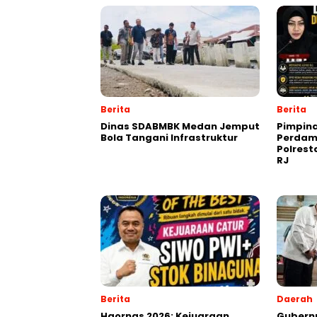
Berita
Berita
Dinas SDABMBK Medan Jemput
Pimpin
Bola Tangani Infrastruktur
Perdam
Polres
RJ
Berita
Daerah
Haornas 2026: Kejuaraan
Gubernu