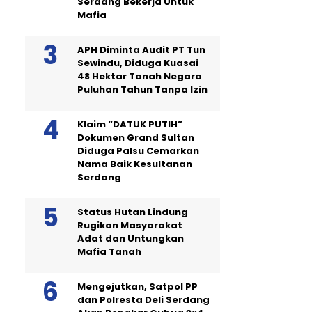
Serdang Bekerja Untuk
Mafia
APH Diminta Audit PT Tun
Sewindu, Diduga Kuasai
48 Hektar Tanah Negara
Puluhan Tahun Tanpa Izin
Klaim “DATUK PUTIH”
Dokumen Grand Sultan
Diduga Palsu Cemarkan
Nama Baik Kesultanan
Serdang
Status Hutan Lindung
Rugikan Masyarakat
Adat dan Untungkan
Mafia Tanah
Mengejutkan, Satpol PP
dan Polresta Deli Serdang