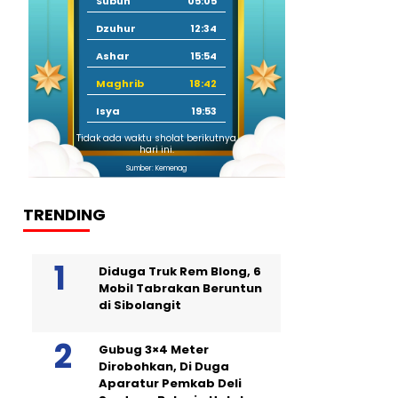
Subuh
05:05
Dzuhur
12:34
Ashar
15:54
Maghrib
18:42
Isya
19:53
Tidak ada waktu sholat berikutnya
hari ini.
Sumber: Kemenag
TRENDING
Diduga Truk Rem Blong, 6
Mobil Tabrakan Beruntun
di Sibolangit
Gubug 3×4 Meter
Dirobohkan, Di Duga
Aparatur Pemkab Deli