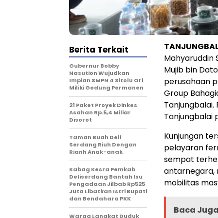
TANJUNGBALA
Berita Terkait
Mahyaruddin S
Gubernur Bobby
Mujib bin Dato
Nasution Wujudkan
perusahaan pe
Impian SMPN 4 Sitolu Ori
Miliki Gedung Permanen
Group Bahagia
Tanjungbalai.
21 Paket Proyek Dinkes
Asahan Rp.5,4 Miliar
Tanjungbalai 
Disorot
Kunjungan te
Taman Buah Deli
Serdang Riuh Dengan
pelayaran fer
Rianh Anak-anak
sempat terhe
Kabag Kesra Pemkab
antarnegara,
Deliserdang Bantah Isu
mobilitas ma
Pengadaan Jilbab Rp525
Juta Libatkan Istri Bupati
dan Bendahara PKK
Baca Juga 
Warga Langkat Duduk