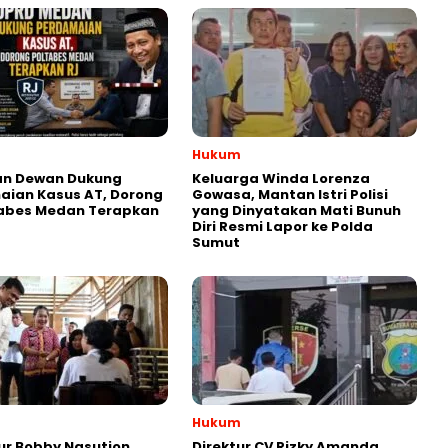
Hukum
an Dewan Dukung
Keluarga Winda Lorenza
aian Kasus AT, Dorong
Gowasa, Mantan Istri Polisi
tabes Medan Terapkan
yang Dinyatakan Mati Bunuh
Diri Resmi Lapor ke Polda
Sumut
Hukum
r Bobby Nasution
Direktur CV Rizky Amanda