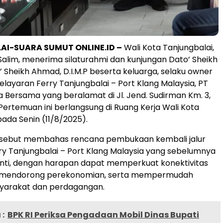
I-SUARA SUMUT ONLINE.ID –
Wali Kota Tanjungbalai,
alim, menerima silaturahmi dan kunjungan Dato’ Sheikh
’ Sheikh Ahmad, D.I.M.P beserta keluarga, selaku owner
layaran Ferry Tanjungbalai – Port Klang Malaysia, PT
 Bersama yang beralamat di Jl. Jend. Sudirman Km. 3,
 Pertemuan ini berlangsung di Ruang Kerja Wali Kota
pada Senin (11/8/2025).
rsebut membahas rencana pembukaan kembali jalur
ry Tanjungbalai – Port Klang Malaysia yang sebelumnya
nti, dengan harapan dapat memperkuat konektivitas
 mendorong perekonomian, serta mempermudah
syarakat dan perdagangan.
:
BPK RI Periksa Pengadaan Mobil Dinas Bupati