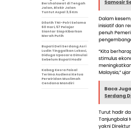
Samosir Sen
Bershalawat di Tengah
Jalan, Blokir Jalan
Tuntut Aspal 3,5 Km
Dalam kesemp
Dilatih TNI-Polri Selama
inisiatif dan
60 Hari, 57 Pelajar
Siantar Siap Kibarkan
penuh Pemeri
Merah Putih
pengembangan 
Bupati Deli Serdang Asri
“Kita berhara
Ludin Tinggalkan Lokasi,
Diduga Upacara Dimulai
stimulus eko
Sebelum Bupati Hadir
meningkatkan 
Kabag Kesra Faisal
Malaysia,” ujar
Terima Audiensi Ketua
Perwiridan Muslimah
Cendana Mandiri
Baca Juga 
Serdang D
Turut hadir 
Tanjungbalai 
yakni Direktur