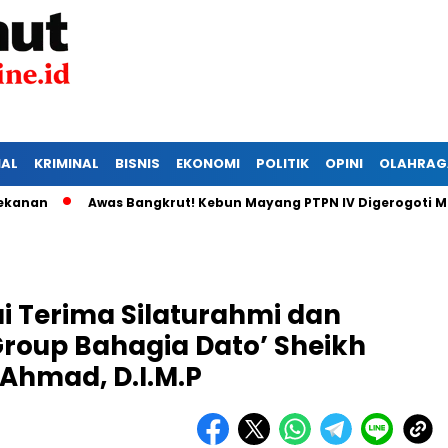
IAL
KRIMINAL
BISNIS
EKONOMI
POLITIK
OPINI
OLAHRAG
Awas Bangkrut! Kebun Mayang PTPN IV Digerogoti Maling,
i Terima Silaturahmi dan
roup Bahagia Dato’ Sheikh
 Ahmad, D.I.M.P