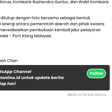
itorus, Komisaris Rushendra Guntur, dan Wakil Komisaris
 ditutup dengan foto bersama sebagai bentuk
sinergi antara pemerintah daerah dan pihak swasta
merealisasikan pembukaan kembali jalur pelayaran
alai – Port Klang Malaysia.
an Chan
atsApp Channel
Follow
online.id untuk update berita
iap hari
Berita ini 36 kali dibaca