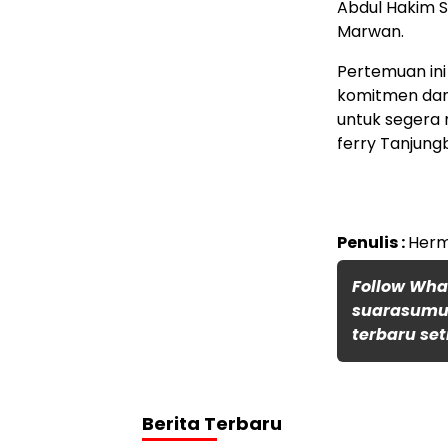
Abdul Hakim S
Marwan.
Pertemuan ini
komitmen dan 
untuk segera 
ferry Tanjungb
Penulis :
Herm
Follow Wh
suarasumut
terbaru set
Berita Terbaru