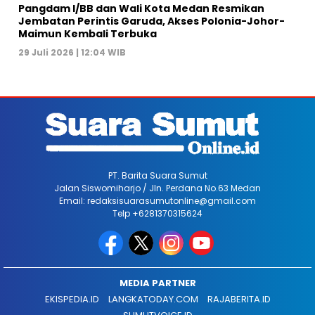
Pangdam I/BB dan Wali Kota Medan Resmikan
Jembatan Perintis Garuda, Akses Polonia-Johor-
Maimun Kembali Terbuka
29 Juli 2026 | 12:04 WIB
PT. Barita Suara Sumut
Jalan Siswomiharjo / Jln. Perdana No.63 Medan
Email: redaksisuarasumutonline@gmail.com
Telp +6281370315624
MEDIA PARTNER
EKISPEDIA.ID
LANGKATODAY.COM
RAJABERITA.ID