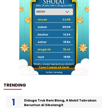
Sabtu, 23 Safar 1448 H / 08 Agustus 2026
Imsak
04:55
Subuh
05:05
Dzuhur
12:34
Ashar
15:54
Maghrib
18:42
Isya
19:53
Waktu sholat berikutnya dalam:
0 jam 7 menit 44 detik
Sumber: Kemenag
TRENDING
Diduga Truk Rem Blong, 6 Mobil Tabrakan
Beruntun di Sibolangit