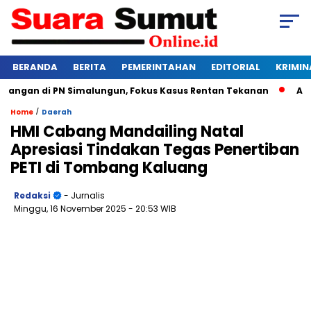
BERANDA
BERITA
PEMERINTAHAN
EDITORIAL
KRIMIN
ngan di PN Simalungun, Fokus Kasus Rentan Tekanan
Awas Ba
/
Home
Daerah
HMI Cabang Mandailing Natal
Apresiasi Tindakan Tegas Penertiban
PETI di Tombang Kaluang
Redaksi
- Jurnalis
Minggu, 16 November 2025
- 20:53 WIB