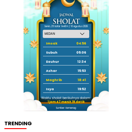
Senin, 25 Safar 1448 H / 10 Agustus 2026
Imsak
04:56
Subuh
05:06
Dzuhur
12:34
Ashar
15:53
Maghrib
18:41
Isya
19:52
Waktu sholat berikutnya dalam:
1 jam 47 menit 18 detik
Sumber: Kemenag
TRENDING