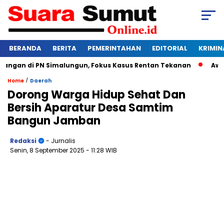
BERANDA
BERITA
PEMERINTAHAN
EDITORIAL
KRIMIN
gan di PN Simalungun, Fokus Kasus Rentan Tekanan
Awas Ba
/
Home
Daerah
Dorong Warga Hidup Sehat Dan
Bersih Aparatur Desa Samtim
Bangun Jamban
Redaksi
- Jurnalis
Senin, 8 September 2025
- 11:28 WIB