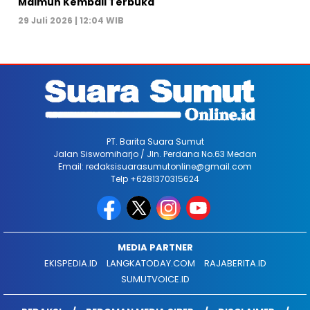
Maimun Kembali Terbuka
29 Juli 2026 | 12:04 WIB
PT. Barita Suara Sumut
Jalan Siswomiharjo / Jln. Perdana No.63 Medan
Email: redaksisuarasumutonline@gmail.com
Telp +6281370315624
MEDIA PARTNER
EKISPEDIA.ID
LANGKATODAY.COM
RAJABERITA.ID
SUMUTVOICE.ID