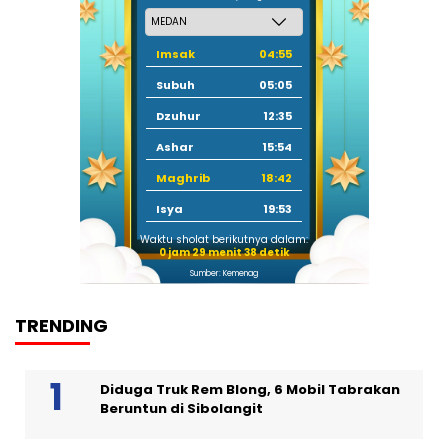
Imsak
04:55
Subuh
05:05
Dzuhur
12:35
Ashar
15:54
Maghrib
18:42
Isya
19:53
Waktu sholat berikutnya dalam:
0 jam 29 menit 37 detik
Sumber: Kemenag
TRENDING
Diduga Truk Rem Blong, 6 Mobil Tabrakan
Beruntun di Sibolangit