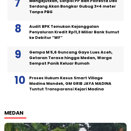
Mengejutkan, Satpol PP dan Polresta Deli
Serdang Akan Bongkar Gubug 3×4 meter
Tanpa PBG
Audit BPK Temukan Kejanggalan
Penyaluran Kredit Rp11,3 Miliar Bank Sumut
ke Debitur “WF”
Gempa M 5,6 Guncang Gayo Lues Aceh,
Getaran Terasa hingga Medan, Warga
Sempat Panik Keluar Rumah
Proses Hukum Kasus Smart Village
Madina Mandek, GM GRIB JAYA MADINA
Tuntut Transparansi Kejari Madina
MEDAN