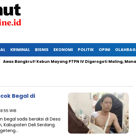
IAL
KRIMINAL
BISNIS
EKONOMI
POLITIK
OPINI
OLAHRAG
 Bangkrut! Kebun Mayang PTPN IV Digerogoti Maling, Manajem
cok Begal di
18:55 WIB
begal sadis beraksi di Desa
, Kabupaten Deli Serdang.
ergeteng…