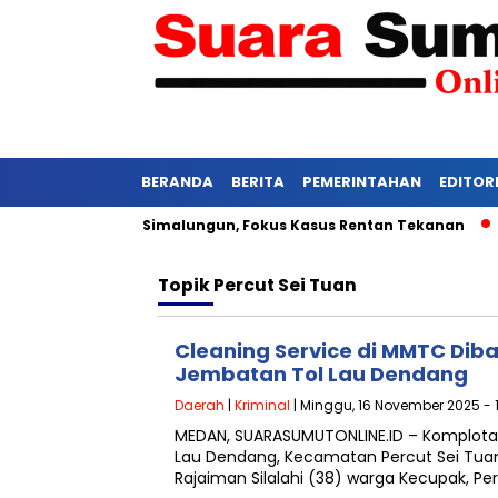
BERANDA
BERITA
PEMERINTAHAN
EDITOR
idangan di PN Simalungun, Fokus Kasus Rentan Tekanan
Awas
Topik
Percut Sei Tuan
Cleaning Service di MMTC Diba
Jembatan Tol Lau Dendang
Daerah
|
Kriminal
| Minggu, 16 November 2025 - 
MEDAN, SUARASUMUTONLINE.ID – Komplotan 
Lau Dendang, Kecamatan Percut Sei Tuan
Rajaiman Silalahi (38) warga Kecupak, P