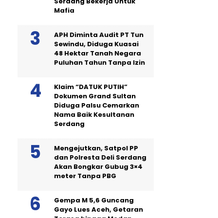
Serdang Bekerja Untuk
Mafia
APH Diminta Audit PT Tun
Sewindu, Diduga Kuasai
48 Hektar Tanah Negara
Puluhan Tahun Tanpa Izin
Klaim “DATUK PUTIH”
Dokumen Grand Sultan
Diduga Palsu Cemarkan
Nama Baik Kesultanan
Serdang
Mengejutkan, Satpol PP
dan Polresta Deli Serdang
Akan Bongkar Gubug 3×4
meter Tanpa PBG
Gempa M 5,6 Guncang
Gayo Lues Aceh, Getaran