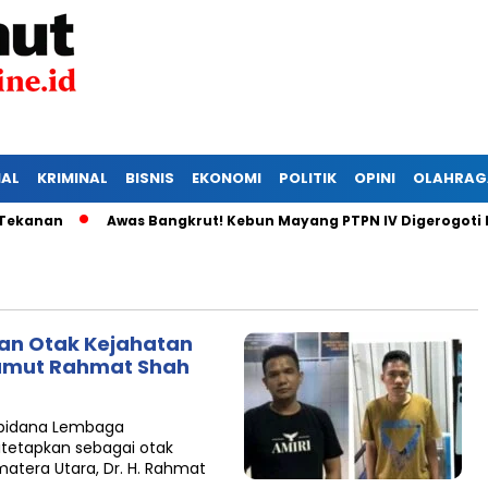
IAL
KRIMINAL
BISNIS
EKONOMI
POLITIK
OPINI
OLAHRAG
nan
Awas Bangkrut! Kebun Mayang PTPN IV Digerogoti Mali
dan Otak Kejahatan
umut Rahmat Shah
apidana Lembaga
itetapkan sebagai otak
tera Utara, Dr. H. Rahmat