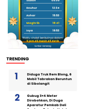
Subuh
05:05
Dzuhur
12:34
Ashar
15:53
Maghrib
18:41
Isya
19:53
Waktu sholat berikutnya dalam:
5 jam 45 menit 48 detik
Sumber: Kemenag
TRENDING
Diduga Truk Rem Blong, 6
Mobil Tabrakan Beruntun
di Sibolangit
Gubug 3×4 Meter
Dirobohkan, Di Duga
Aparatur Pemkab Deli