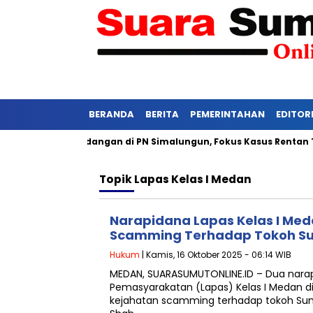
BERANDA
BERITA
PEMERINTAHAN
EDITOR
i Ketat Persidangan di PN Simalungun, Fokus Kasus Rentan Teka
Topik
Lapas Kelas I Medan
Narapidana Lapas Kelas I Me
Scamming Terhadap Tokoh S
Hukum
| Kamis, 16 Oktober 2025 - 06:14 WIB
MEDAN, SUARASUMUTONLINE.ID – Dua nar
Pemasyarakatan (Lapas) Kelas I Medan d
kejahatan scamming terhadap tokoh Suma