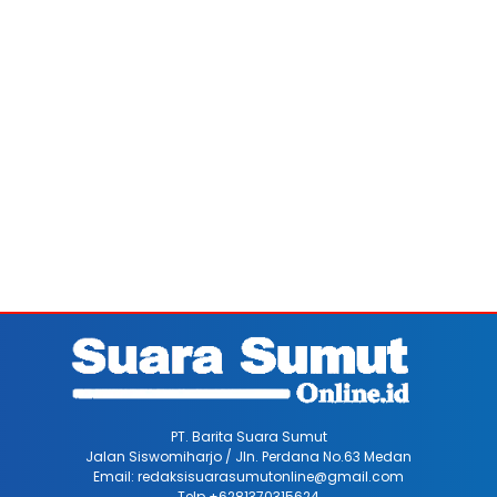
PT. Barita Suara Sumut
Jalan Siswomiharjo / Jln. Perdana No.63 Medan
Email: redaksisuarasumutonline@gmail.com
Telp +6281370315624