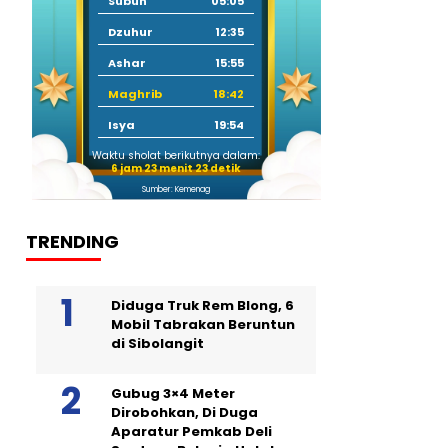
Subuh
05:05
Dzuhur
12:35
Ashar
15:55
Maghrib
18:42
Isya
19:54
Waktu sholat berikutnya dalam:
6 jam 23 menit 22 detik
Sumber: Kemenag
TRENDING
Diduga Truk Rem Blong, 6
Mobil Tabrakan Beruntun
di Sibolangit
Gubug 3×4 Meter
Dirobohkan, Di Duga
Aparatur Pemkab Deli