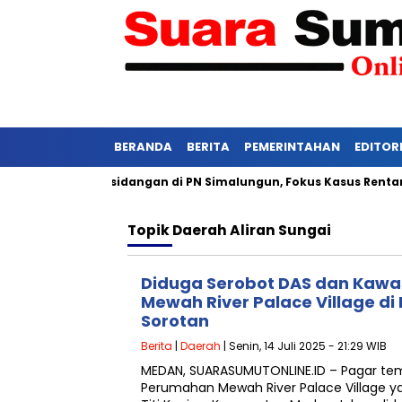
BERANDA
BERITA
PEMERINTAHAN
EDITOR
asi Ketat Persidangan di PN Simalungun, Fokus Kasus Rentan Te
Topik
Daerah Aliran Sungai
Diduga Serobot DAS dan Kawas
Mewah River Palace Village di
Sorotan
Berita
|
Daerah
| Senin, 14 Juli 2025 - 21:29 WIB
MEDAN, SUARASUMUTONLINE.ID – Pagar te
Perumahan Mewah River Palace Village ya