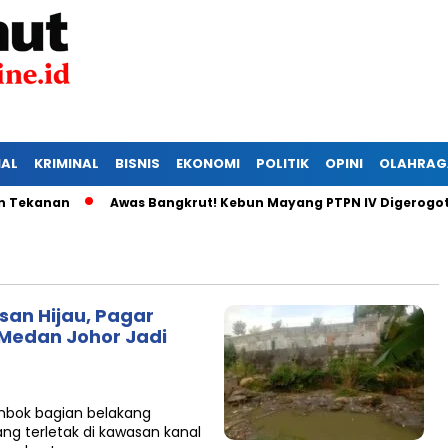
IAL
KRIMINAL
BISNIS
EKONOMI
POLITIK
OPINI
OLAHRAG
kanan
Awas Bangkrut! Kebun Mayang PTPN IV Digerogoti Ma
an Hijau, Pagar
 Medan Johor Jadi
mbok bagian belakang
ng terletak di kawasan kanal