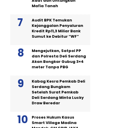
Adat dan Untungkan
Mafia Tanah
Audit BPK Temukan
Kejanggalan Penyaluran
Kredit Rp11,3 Miliar Bank
Sumut ke Debitur “WF”
Mengejutkan, Satpol PP
dan Polresta Deli Serdang
Akan Bongkar Gubug 3×4
meter Tanpa PBG
Kabag Kesra Pemkab Deli
Serdang Bungkam
Setelah Surat Pemkab
Deli Serdang Minta Lucky
Draw Beredar
Proses Hukum Kasus
Smart Village Madina