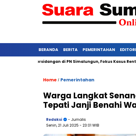
BERANDA
BERITA
PEMERINTAHAN
EDITOR
si Ketat Persidangan di PN Simalungun, Fokus Kasus Rentan Teka
Home
Pemerintahan
/
Warga Langkat Senan
Tepati Janji Benahi W
Redaksi
- Jurnalis
Senin, 21 Juli 2025
- 23:01 WIB