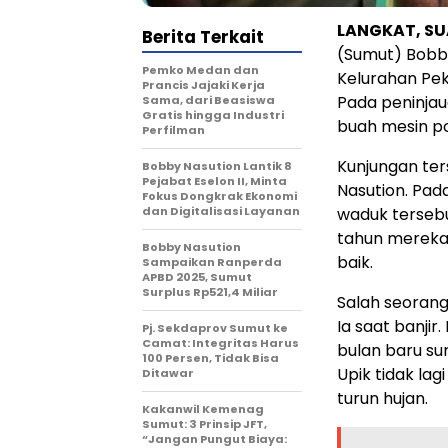
LANGKAT, S
Berita Terkait
(Sumut) Bobb
Pemko Medan dan
Kelurahan Pek
Prancis Jajaki Kerja
Pada peninjau
Sama, dari Beasiswa
Gratis hingga Industri
buah mesin p
Perfilman
Kunjungan ter
Bobby Nasution Lantik 8
Pejabat Eselon II, Minta
Nasution. Pad
Fokus Dongkrak Ekonomi
dan Digitalisasi Layanan
waduk tersebu
tahun mereka 
Bobby Nasution
baik.
Sampaikan Ranperda
APBD 2025, Sumut
Surplus Rp521,4 Miliar
Salah seoran
Ia saat banji
Pj. Sekdaprov Sumut ke
Camat: Integritas Harus
bulan baru su
100 Persen, Tidak Bisa
Upik tidak la
Ditawar
turun hujan.
Kakanwil Kemenag
Sumut: 3 Prinsip JFT,
“Jangan Pungut Biaya: