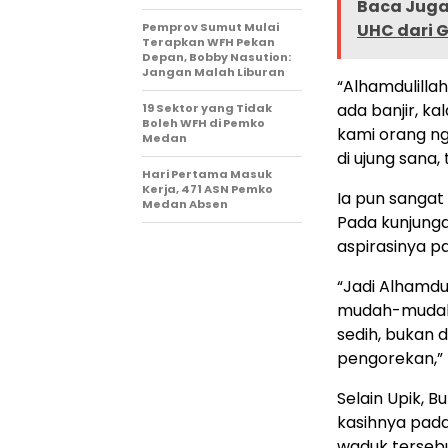
Baca Juga 
Pemprov Sumut Mulai
UHC dari 
Terapkan WFH Pekan
Depan, Bobby Nasution:
Jangan Malah Liburan
“Alhamdulilla
ada banjir, ka
19 Sektor yang Tidak
Boleh WFH di Pemko
kami orang ng
Medan
di ujung sana, 
Hari Pertama Masuk
Kerja, 471 ASN Pemko
Ia pun sangat
Medan Absen
Pada kunjung
aspirasinya p
“Jadi Alhamdu
mudah-mudahan
sedih, bukan d
pengorekan,” 
Selain Upik, 
kasihnya pad
waduk tersebu