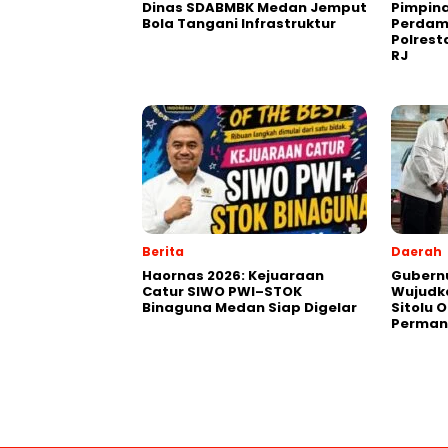
Dinas SDABMBK Medan Jemput
Pimpin
Bola Tangani Infrastruktur
Perdam
Polres
RJ
Berita
Daerah
Haornas 2026: Kejuaraan
Gubernu
Catur SIWO PWI–STOK
Wujudk
Binaguna Medan Siap Digelar
Sitolu O
Perman