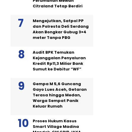
Perumahan Mewah
Citraland Tetap Berdiri
Mengejutkan, Satpol PP
dan Polresta Deli Serdang
Akan Bongkar Gubug 3×4
meter Tanpa PBG
Audit BPK Temukan
Kejanggalan Penyaluran
Kredit Rp11,3 Miliar Bank
Sumut ke Debitur “WF”
Gempa M 5,6 Guncang
Gayo Lues Aceh, Getaran
Terasa hingga Medan,
Warga Sempat Panik
Keluar Rumah
Proses Hukum Kasus
Smart Village Madina