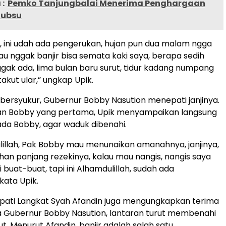
:
Pemko Tanjungbalai Menerima Penghargaan
Gubsu
h, ini udah ada pengerukan, hujan pun dua malam ngga
lau nggak banjir bisa semata kaki saya, berapa sedih
gak ada, lima bulan baru surut, tidur kadang numpang
takut ular,” ungkap Upik.
 bersyukur, Gubernur Bobby Nasution menepati janjinya.
an Bobby yang pertama, Upik menyampaikan langsung
ada Bobby, agar waduk dibenahi.
lillah, Pak Bobby mau menunaikan amanahnya, janjinya,
 panjang rezekinya, kalau mau nangis, nangis saya
i buat-buat, tapi ini Alhamdulillah, sudah ada
kata Upik.
Bupati Langkat Syah Afandin juga mengungkapkan terima
a Gubernur Bobby Nasution, lantaran turut membenahi
t. Menurut Afandin, banjir adalah salah satu