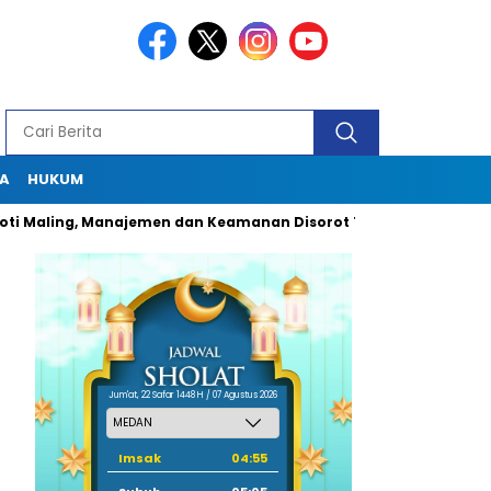
A
HUKUM
ing, Manajemen dan Keamanan Disorot Tajam
Dugaan Pungli 
Jum'at, 22 Safar 1448 H / 07 Agustus 2026
Imsak
04:55