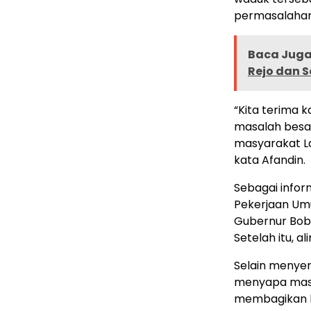
permasalahan 
Baca Juga 
Rejo dan Se
“Kita terima 
masalah besar
masyarakat L
kata Afandin.
Sebagai infor
Pekerjaan Um
Gubernur Bobb
Setelah itu, a
Selain menye
menyapa masy
membagikan b