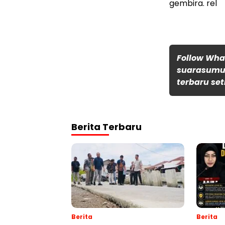
gembira. rel
Follow Wh
suarasumut
terbaru set
Berita Terbaru
Berita
Berita