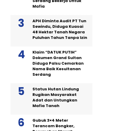
Serdang Bekerja Untuk
Mafia
APH Diminta Audit PT Tun
Sewindu, Diduga Kuasai
48 Hektar Tanah Negara
Puluhan Tahun Tanpa Izin
Klaim “DATUK PUTIH”
Dokumen Grand Sultan
Diduga Palsu Cemarkan
Nama Baik Kesultanan
Serdang
Status Hutan Lindung
Rugikan Masyarakat
Adat dan Untungkan
Mafia Tanah
Gubuk 3×4 Meter
Terancam Bongkar,