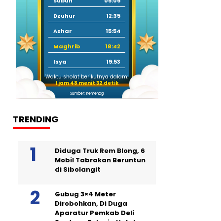
Subuh
05:05
Dzuhur
12:35
Ashar
15:54
Maghrib
18:42
Isya
19:53
Waktu sholat berikutnya dalam:
1 jam 48 menit 31 detik
Sumber: Kemenag
TRENDING
Diduga Truk Rem Blong, 6
Mobil Tabrakan Beruntun
di Sibolangit
Gubug 3×4 Meter
Dirobohkan, Di Duga
Aparatur Pemkab Deli