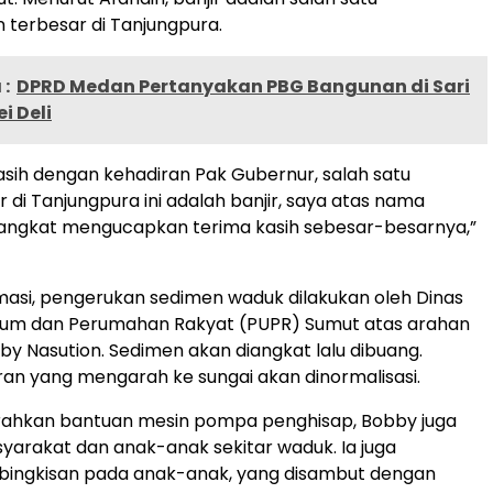
terbesar di Tanjungpura.
:
DPRD Medan Pertanyakan PBG Bangunan di Sari
i Deli
kasih dengan kehadiran Pak Gubernur, salah satu
 di Tanjungpura ini adalah banjir, saya atas nama
angkat mengucapkan terima kasih sebesar-besarnya,”
masi, pengerukan sedimen waduk dilakukan oleh Dinas
um dan Perumahan Rakyat (PUPR) Sumut atas arahan
y Nasution. Sedimen akan diangkat lalu dibuang.
liran yang mengarah ke sungai akan dinormalisasi.
rahkan bantuan mesin pompa penghisap, Bobby juga
arakat dan anak-anak sekitar waduk. Ia juga
ingkisan pada anak-anak, yang disambut dengan