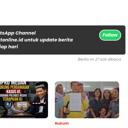
atsApp Channel
Follow
online.id untuk update berita
iap hari
Berita ini 27 kali dibaca
Hukum