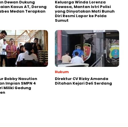
an Dewan Dukung
Keluarga Winda Lorenza
aian Kasus AT, Dorong
Gowasa, Mantan Istri Polisi
tabes Medan Terapkan
yang Dinyatakan Mati Bunuh
Diri Resmi Lapor ke Polda
Sumut
Hukum
r Bobby Nasution
Direktur CV Rizky Amanda
an Impian SMPN 4
Ditahan Kejari Deli Serdang
ri Miliki Gedung
en