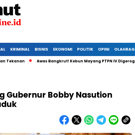
IAL
KRIMINAL
BISNIS
EKONOMI
POLITIK
OPINI
OLAHRAG
nan
Awas Bangkrut! Kebun Mayang PTPN IV Digerogoti Mal
g Gubernur Bobby Nasution
aduk