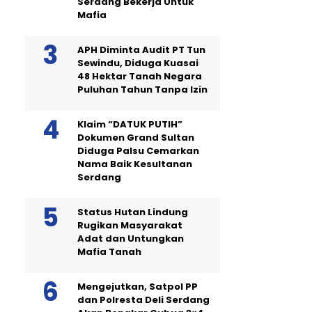
Serdang Bekerja Untuk
Mafia
APH Diminta Audit PT Tun
Sewindu, Diduga Kuasai
48 Hektar Tanah Negara
Puluhan Tahun Tanpa Izin
Klaim “DATUK PUTIH”
Dokumen Grand Sultan
Diduga Palsu Cemarkan
Nama Baik Kesultanan
Serdang
Status Hutan Lindung
Rugikan Masyarakat
Adat dan Untungkan
Mafia Tanah
Mengejutkan, Satpol PP
dan Polresta Deli Serdang