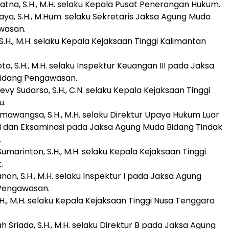
iatna, S.H., M.H. selaku Kepala Pusat Penerangan Hukum.
jaya, S.H., M.Hum. selaku Sekretaris Jaksa Agung Muda
wasan.
, S.H., M.H. selaku Kepala Kejaksaan Tinggi Kalimantan
to, S.H., M.H. selaku Inspektur Keuangan III pada Jaksa
idang Pengawasan.
Devy Sudarso, S.H., C.N. selaku Kepala Kejaksaan Tinggi
u.
armawangsa, S.H., M.H. selaku Direktur Upaya Hukum Luar
si dan Eksaminasi pada Jaksa Agung Muda Bidang Tindak
.
umarinton, S.H., M.H. selaku Kepala Kejaksaan Tinggi
.
anon, S.H., M.H. selaku Inspektur I pada Jaksa Agung
Pengawasan.
.H., M.H. selaku Kepala Kejaksaan Tinggi Nusa Tenggara
ah Sriada, S.H., M.H. selaku Direktur B pada Jaksa Agung