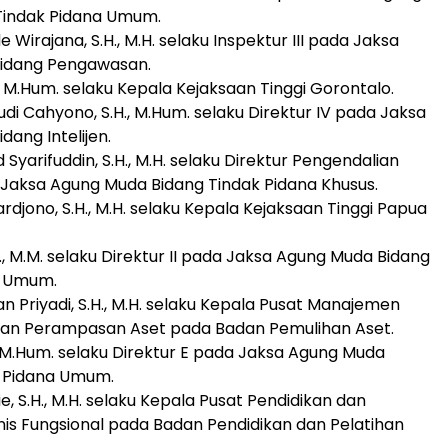
Tindak Pidana Umum.
e Wirajana, S.H., M.H. selaku Inspektur III pada Jaksa
idang Pengawasan.
H., M.Hum. selaku Kepala Kejaksaan Tinggi Gorontalo.
udi Cahyono, S.H., M.Hum. selaku Direktur IV pada Jaksa
ang Intelijen.
yarifuddin, S.H., M.H. selaku Direktur Pengendalian
Jaksa Agung Muda Bidang Tindak Pidana Khusus.
ardjono, S.H., M.H. selaku Kepala Kejaksaan Tinggi Papua
H., M.M. selaku Direktur II pada Jaksa Agung Muda Bidang
a Umum.
an Priyadi, S.H., M.H. selaku Kepala Pusat Manajemen
dan Perampasan Aset pada Badan Pemulihan Aset.
H., M.Hum. selaku Direktur E pada Jaksa Agung Muda
k Pidana Umum.
tie, S.H., M.H. selaku Kepala Pusat Pendidikan dan
nis Fungsional pada Badan Pendidikan dan Pelatihan