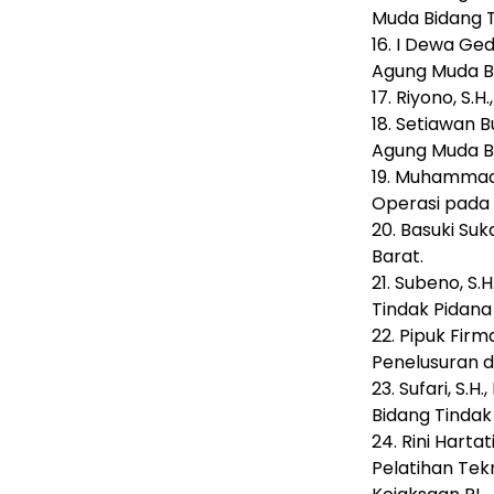
Muda Bidang 
16. I Dewa Ged
Agung Muda B
17. Riyono, S.
18. Setiawan B
Agung Muda Bid
19. Muhammad S
Operasi pada 
20. Basuki Suk
Barat.
21. Subeno, S.
Tindak Pidan
22. Pipuk Firm
Penelusuran 
23. Sufari, S.
Bidang Tinda
24. Rini Harta
Pelatihan Tek