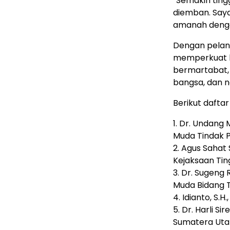
“Semakin ting
diemban. Say
amanah denga
Dengan pelan
memperkuat l
bermartabat, 
bangsa, dan n
Berikut daftar 
1. Dr. Undang 
Muda Tindak 
2. Agus Sahat
Kejaksaan Tin
3. Dr. Sugeng 
Muda Bidang 
4. Idianto, S.
5. Dr. Harli Si
Sumatera Uta