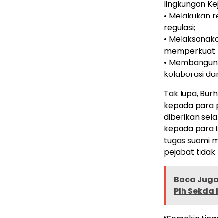
lingkungan Ke
• Melakukan r
regulasi;
• Melaksanaka
memperkuat p
• Membangun 
kolaborasi dan
Tak lupa, Bur
kepada para p
diberikan se
kepada para i
tugas suami 
pejabat tidak
Baca Juga 
Plh Sekda