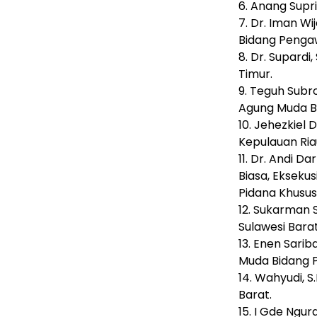
6. Anang Supr
7. Dr. Iman Wi
Bidang Penga
8. Dr. Supardi
Timur.
9. Teguh Subro
Agung Muda B
10. Jehezkiel 
Kepulauan Ria
11. Dr. Andi D
Biasa, Ekseku
Pidana Khusus
12. Sukarman S
Sulawesi Barat
13. Enen Sarib
Muda Bidang 
14. Wahyudi, S
Barat.
15. I Gde Ngur