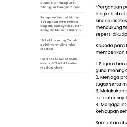
Sumut: 3 Prinsip JFT,
“Pergantian p
“Jangan Pungut Biaya:
langkah strat
Pemprov Sumut Mulai
kinerja instit
Terapkan WFH Pekan
Depan, Bobby Nasution:
mendukung ter
Jangan Malah Liburan
seperti dikutip
19 Sektor yang Tidak
Boleh WFH di Pemko
Kepada para k
Medan
memberikan s
Hari Pertama Masuk
1. Segera be
Kerja, 471 ASN Pemko
Medan Absen
guna meningka
2. Menjaga pr
tugas serta me
3. Melakukan
aparatur seja
4. Menjaga in
kehidupan seh
Sementara itu,