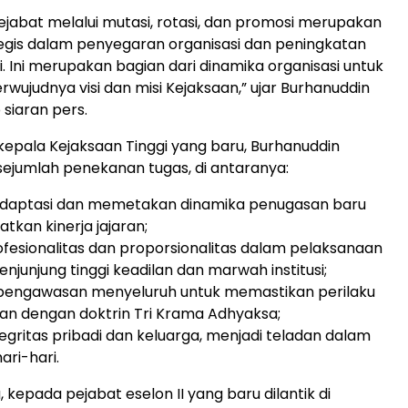
ejabat melalui mutasi, rotasi, dan promosi merupakan
egis dalam penyegaran organisasi dan peningkatan
usi. Ini merupakan bagian dari dinamika organisasi untuk
wujudnya visi dan misi Kejaksaan,” ujar Burhanuddin
 siaran pers.
epala Kejaksaan Tinggi yang baru, Burhanuddin
ejumlah penekanan tugas, di antaranya:
radaptasi dan memetakan dinamika penugasan baru
tkan kinerja jajaran;
ofesionalitas dan proporsionalitas dalam pelaksanaan
njunjung tinggi keadilan dan marwah institusi;
 pengawasan menyeluruh untuk memastikan perilaku
lan dengan doktrin Tri Krama Adhyaksa;
tegritas pribadi dan keluarga, menjadi teladan dalam
ari-hari.
 kepada pejabat eselon II yang baru dilantik di