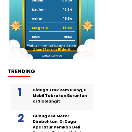
Subuh
05:05
Dzuhur
12:34
Ashar
15:54
Maghrib
18:42
Isya
19:53
Waktu sholat berikutnya dalam:
2 jam 37 menit 14 detik
Sumber: Kemenag
TRENDING
Diduga Truk Rem Blong, 6
Mobil Tabrakan Beruntun
di Sibolangit
Gubug 3×4 Meter
Dirobohkan, Di Duga
Aparatur Pemkab Deli