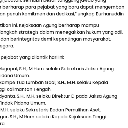
gi jabatan, semakin besar tanggung jawab yang
a berharap para pejabat yang baru dapat mengemban
n penuh komitmen dan dedikasi,” ungkap Burhanuddin.
tikan ini, Kejaksaan Agung berharap mampu
angkah strategis dalam menegakkan hukum yang adil,
dan berintegritas demi kepentingan masyarakat,
egara.
pejabat yang dilantik hari ini:
Mugopal, S.H., M.Hum. selaku Sekretaris Jaksa Agung
Pidana Umum.
 Sampe Tua Lumban Gaol, S.H., M.H. selaku Kepala
ggi Kalimantan Tengah.
Riyanta, S.H., M.H. selaku Direktur D pada Jaksa Agung
Tindak Pidana Umum.
H., M.H. selaku Sekretaris Badan Pemulihan Aset.
regar, S.H., M.Hum. selaku Kepala Kejaksaan Tinggi
ra.