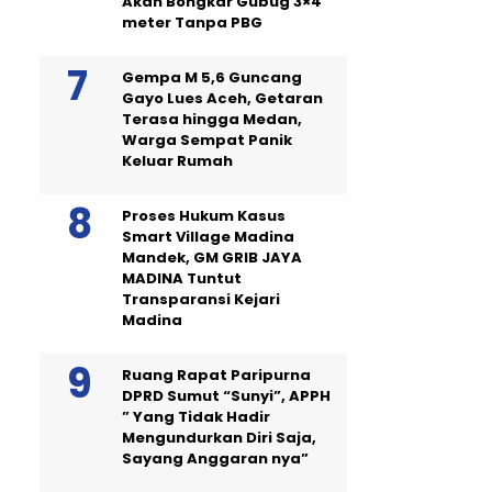
Akan Bongkar Gubug 3×4
meter Tanpa PBG
Gempa M 5,6 Guncang
Gayo Lues Aceh, Getaran
Terasa hingga Medan,
Warga Sempat Panik
Keluar Rumah
Proses Hukum Kasus
Smart Village Madina
Mandek, GM GRIB JAYA
MADINA Tuntut
Transparansi Kejari
Madina
Ruang Rapat Paripurna
DPRD Sumut “Sunyi”, APPH
” Yang Tidak Hadir
Mengundurkan Diri Saja,
Sayang Anggaran nya”