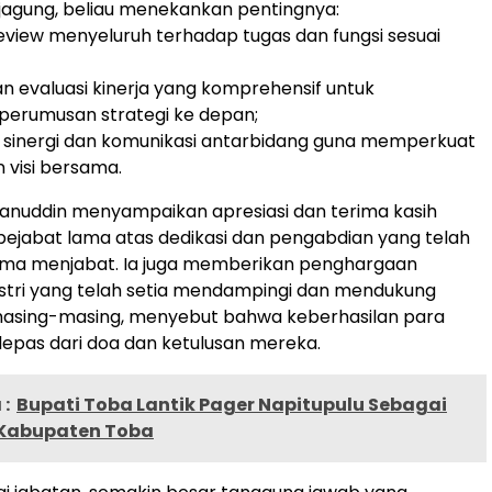
jagung, beliau menekankan pentingnya:
eview menyeluruh terhadap tugas dan fungsi sesuai
n evaluasi kinerja yang komprehensif untuk
erumusan strategi ke depan;
sinergi dan komunikasi antarbidang guna memperkuat
 visi bersama.
hanuddin menyampaikan apresiasi dan terima kasih
ejabat lama atas dedikasi dan pengabdian yang telah
lama menjabat. Ia juga memberikan penghargaan
stri yang telah setia mendampingi dan mendukung
masing-masing, menyebut bahwa keberhasilan para
 lepas dari doa dan ketulusan mereka.
:
Bupati Toba Lantik Pager Napitupulu Sebagai
 Kabupaten Toba