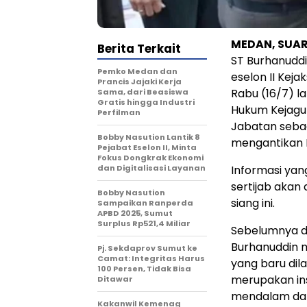
MEDAN, SUA
Berita Terkait
ST Burhanuddi
Pemko Medan dan
eselon II Kej
Prancis Jajaki Kerja
Rabu (16/7) la
Sama, dari Beasiswa
Gratis hingga Industri
Hukum Kejagun
Perfilman
Jabatan sebag
Bobby Nasution Lantik 8
mengantikan I
Pejabat Eselon II, Minta
Fokus Dongkrak Ekonomi
dan Digitalisasi Layanan
Informasi yan
sertijab akan
Bobby Nasution
siang ini.
Sampaikan Ranperda
APBD 2025, Sumut
Surplus Rp521,4 Miliar
Sebelumnya d
Burhanuddin 
Pj. Sekdaprov Sumut ke
Camat: Integritas Harus
yang baru dil
100 Persen, Tidak Bisa
merupakan ins
Ditawar
mendalam dan 
Kakanwil Kemenag