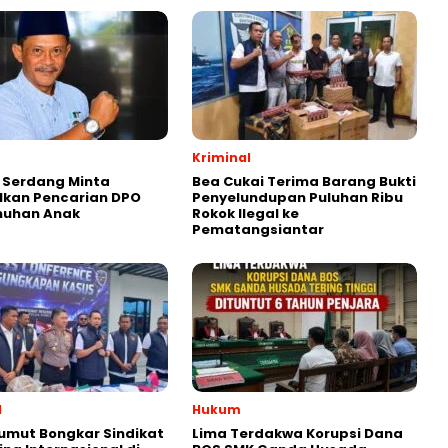
Kriminal
i Serdang Minta
Bea Cukai Terima Barang Bukti
lkan Pencarian DPO
Penyelundupan Puluhan Ribu
uhan Anak
Rokok Ilegal ke
Pematangsiantar
l
Hukum
umut Bongkar Sindikat
Lima Terdakwa Korupsi Dana