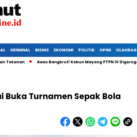
IAL
KRIMINAL
BISNIS
EKONOMI
POLITIK
OPINI
OLAHRAG
anan
Awas Bangkrut! Kebun Mayang PTPN IV Digerogoti Mal
ai Buka Turnamen Sepak Bola