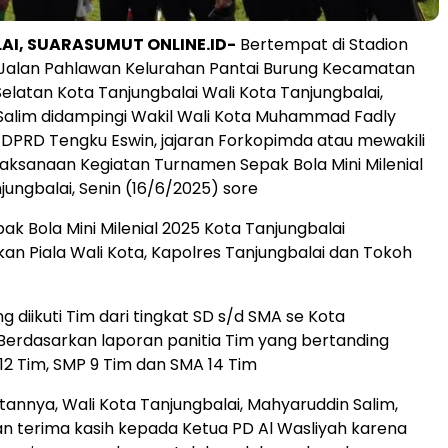
I, SUARASUMUT ONLINE.ID-
Bertempat di Stadion
 Jalan Pahlawan Kelurahan Pantai Burung Kecamatan
Selatan Kota Tanjungbalai Wali Kota Tanjungbalai,
Salim didampingi Wakil Wali Kota Muhammad Fadly
 DPRD Tengku Eswin, jajaran Forkopimda atau mewakili
ksanaan Kegiatan Turnamen Sepak Bola Mini Milenial
jungbalai, Senin (16/6/2025) sore
k Bola Mini Milenial 2025 Kota Tanjungbalai
 Piala Wali Kota, Kapolres Tanjungbalai dan Tokoh
 diikuti Tim dari tingkat SD s/d SMA se Kota
 Berdasarkan laporan panitia Tim yang bertanding
D 12 Tim, SMP 9 Tim dan SMA 14 Tim
nnya, Wali Kota Tanjungbalai, Mahyaruddin Salim,
 terima kasih kepada Ketua PD Al Wasliyah karena