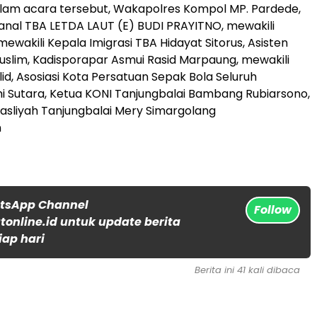
alam acara tersebut, Wakapolres Kompol MP. Pardede,
anal TBA LETDA LAUT (E) BUDI PRAYITNO, mewakili
mewakili Kepala Imigrasi TBA Hidayat Sitorus, Asisten
slim, Kadisporapar Asmui Rasid Marpaung, mewakili
d, Asosiasi Kota Persatuan Sepak Bola Seluruh
i Sutara, Ketua KONI Tanjungbalai Bambang Rubiarsono,
asliyah Tanjungbalai Mery Simargolang
n
atsApp Channel
Follow
online.id untuk update berita
iap hari
Berita ini 41 kali dibaca