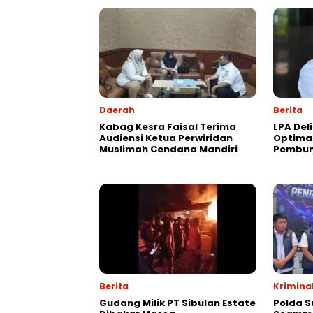
Daerah
Berita
Kabag Kesra Faisal Terima
LPA Del
Audiensi Ketua Perwiridan
Optima
Muslimah Cendana Mandiri
Pembun
Berita
Krimina
Gudang Milik PT Sibulan Estate
Polda S