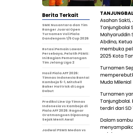
TANJUNGBALA
Berita Terkait
Asahan Sakti,
SMK Nusantara dan Tim
Tanjungbalai 
Ranger Juarai Open
Mahyaruddin 
Turnamen Voli Piala
Dandenpom 1/5 Cup 2026
Abdina, Ketua
membuka pela
Rotasi Pemain Lawan
Persebaya, Pelatih PSMS:
2025 Kota Tan
Ini Bagian Pematangan
Tim Jelang Liga 2
Turnamen Sepa
Hasil Piala AFF 2026:
memperebutkan
Timnas Indonesia Bantai
Muda Milenial
Kamboja 5-1, Mitchell
Baker Hattrick di Laga
Debut
Turnamen yang
Tanjungbalai.
Prediksi Line Up Timnas
Indonesia vs Kamboja di
terdiri dari S
Piala AFF 2026: Ragnar
Oratmangoen Dipasang
Dalam sambuta
Sejak Menit Awal
menyampaikan
Jadwal PSMS Medan vs