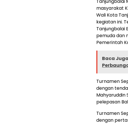
Tanjungbalai
masyarakat K
Wali Kota Tan
kegiatan ini.
Tanjungbalai 
pemuda dan ma
Pemerintah Ko
Baca Juga 
Perbaung
Turnamen Sepa
dengan tendan
Mahyaruddin S
pelepasan Ba
Turnamen Sepa
dengan perta