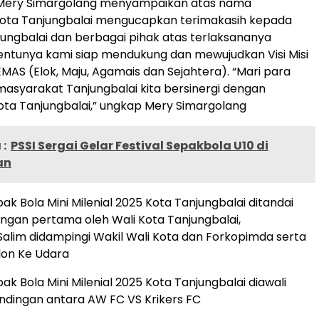
 Mery Simargolang menyampaikan atas nama
ota Tanjungbalai mengucapkan terimakasih kepada
jungbalai dan berbagai pihak atas terlaksananya
 Tentunya kami siap mendukung dan mewujudkan Visi Misi
EMAS (Elok, Maju, Agamais dan Sejahtera). “Mari para
syarakat Tanjungbalai kita bersinergi dengan
ta Tanjungbalai,” ungkap Mery Simargolang
:
PSSI Sergai Gelar Festival Sepakbola U10 di
an
k Bola Mini Milenial 2025 Kota Tanjungbalai ditandai
gan pertama oleh Wali Kota Tanjungbalai,
alim didampingi Wakil Wali Kota dan Forkopimda serta
lon Ke Udara
k Bola Mini Milenial 2025 Kota Tanjungbalai diawali
ndingan antara AW FC VS Krikers FC