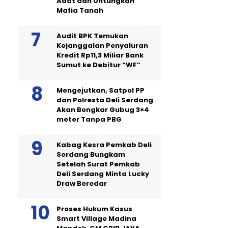
Adat dan Untungkan
Mafia Tanah
Audit BPK Temukan
Kejanggalan Penyaluran
Kredit Rp11,3 Miliar Bank
Sumut ke Debitur “WF”
Mengejutkan, Satpol PP
dan Polresta Deli Serdang
Akan Bongkar Gubug 3×4
meter Tanpa PBG
Kabag Kesra Pemkab Deli
Serdang Bungkam
Setelah Surat Pemkab
Deli Serdang Minta Lucky
Draw Beredar
Proses Hukum Kasus
Smart Village Madina