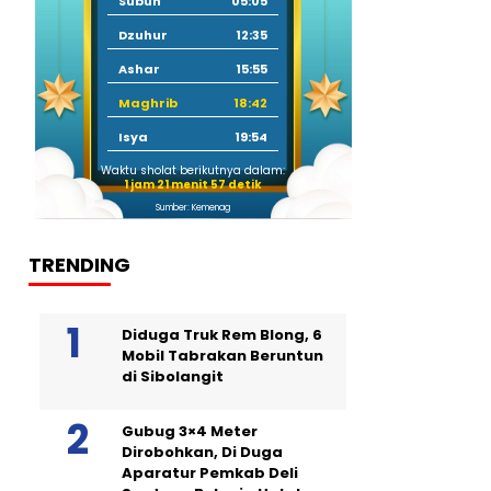
Subuh
05:05
Dzuhur
12:35
Ashar
15:55
Maghrib
18:42
Isya
19:54
Waktu sholat berikutnya dalam:
1 jam 21 menit 56 detik
Sumber: Kemenag
TRENDING
Diduga Truk Rem Blong, 6
Mobil Tabrakan Beruntun
di Sibolangit
Gubug 3×4 Meter
Dirobohkan, Di Duga
Aparatur Pemkab Deli