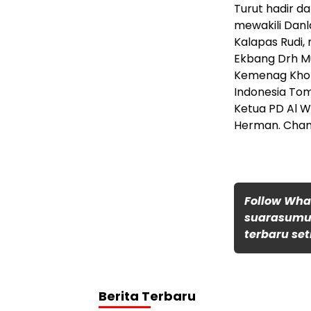
Turut hadir d
mewakili Danl
Kalapas Rudi, 
Ekbang Drh Mu
Kemenag Kholi
Indonesia Tom
Ketua PD Al W
Herman. Cha
Follow Wh
suarasumut
terbaru set
Berita Terbaru