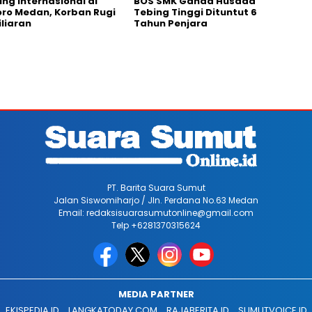
g Internasional di
BOS SMK Ganda Husada
ro Medan, Korban Rugi
Tebing Tinggi Dituntut 6
iliaran
Tahun Penjara
PT. Barita Suara Sumut
Jalan Siswomiharjo / Jln. Perdana No.63 Medan
Email: redaksisuarasumutonline@gmail.com
Telp +6281370315624
MEDIA PARTNER
EKISPEDIA.ID
LANGKATODAY.COM
RAJABERITA.ID
SUMUTVOICE.ID