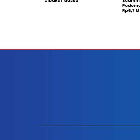
Dibakar Massa
Scammin
Podomo
Rp6,7 M