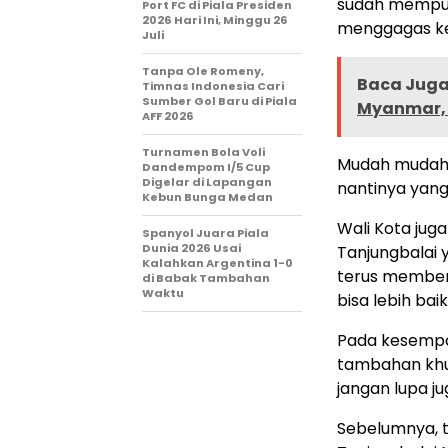
sudah mempun
Port FC di Piala Presiden
2026 Hari Ini, Minggu 26
menggagas keg
Juli
Tanpa Ole Romeny,
Baca Juga 
Timnas Indonesia Cari
Sumber Gol Baru di Piala
Myanmar, 
AFF 2026
Turnamen Bola Voli
Mudah mudahan
Dandempom I/5 Cup
Digelar di Lapangan
nantinya yang
Kebun Bunga Medan
Wali Kota ju
Spanyol Juara Piala
Dunia 2026 Usai
Tanjungbalai 
Kalahkan Argentina 1-0
terus memberi
di Babak Tambahan
Waktu
bisa lebih ba
Pada kesempat
tambahan khu
jangan lupa ju
Sebelumnya, t