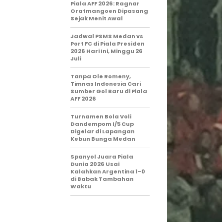
Piala AFF 2026: Ragnar
Oratmangoen Dipasang
Sejak Menit Awal
Jadwal PSMS Medan vs
Port FC di Piala Presiden
2026 Hari Ini, Minggu 26
Juli
Tanpa Ole Romeny,
Timnas Indonesia Cari
Sumber Gol Baru di Piala
AFF 2026
Turnamen Bola Voli
Dandempom I/5 Cup
Digelar di Lapangan
Kebun Bunga Medan
Spanyol Juara Piala
Dunia 2026 Usai
Kalahkan Argentina 1-0
di Babak Tambahan
Waktu