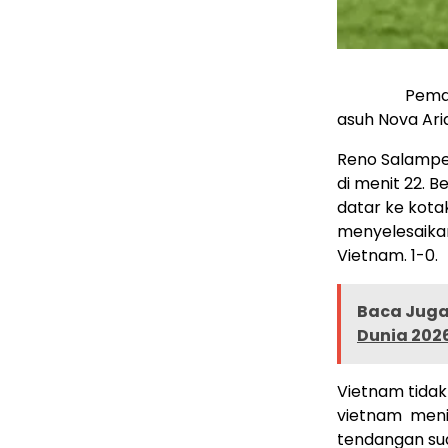
Pemai
asuh Nova Ar
Reno Salamp
di menit 22. 
datar ke kota
menyelesaika
Vietnam. 1-0.
Baca Juga 
Dunia 202
Vietnam tida
vietnam menin
tendangan su