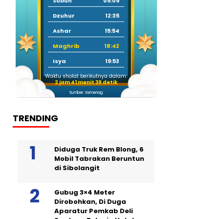
Subuh
05:05
Dzuhur
12:35
Ashar
15:54
Maghrib
18:42
Isya
19:53
Waktu sholat berikutnya dalam:
2 jam 41 menit 37 detik
Sumber: Kemenag
TRENDING
Diduga Truk Rem Blong, 6
Mobil Tabrakan Beruntun
di Sibolangit
Gubug 3×4 Meter
Dirobohkan, Di Duga
Aparatur Pemkab Deli