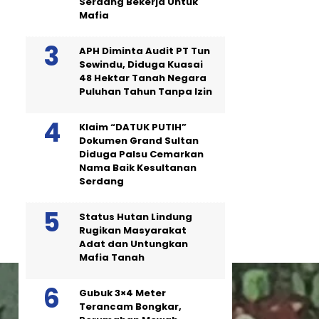
Serdang Bekerja Untuk
Mafia
APH Diminta Audit PT Tun
Sewindu, Diduga Kuasai
48 Hektar Tanah Negara
Puluhan Tahun Tanpa Izin
Klaim “DATUK PUTIH”
Dokumen Grand Sultan
Diduga Palsu Cemarkan
Nama Baik Kesultanan
Serdang
Status Hutan Lindung
Rugikan Masyarakat
Adat dan Untungkan
Mafia Tanah
Gubuk 3×4 Meter
Terancam Bongkar,