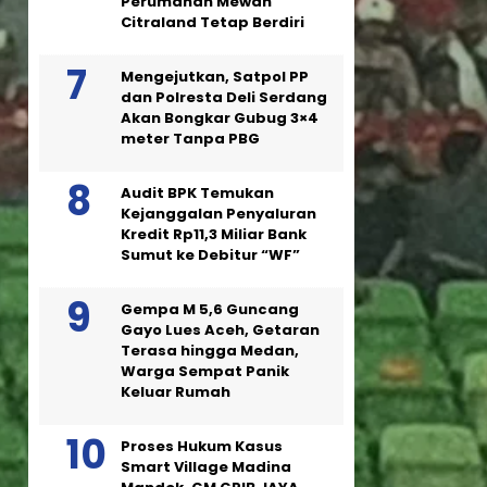
Perumahan Mewah
Citraland Tetap Berdiri
Mengejutkan, Satpol PP
dan Polresta Deli Serdang
Akan Bongkar Gubug 3×4
meter Tanpa PBG
Audit BPK Temukan
Kejanggalan Penyaluran
Kredit Rp11,3 Miliar Bank
Sumut ke Debitur “WF”
Gempa M 5,6 Guncang
Gayo Lues Aceh, Getaran
Terasa hingga Medan,
Warga Sempat Panik
Keluar Rumah
Proses Hukum Kasus
Smart Village Madina