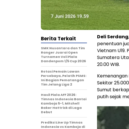
Deli Serdang
Berita Terkait
penentuan ju
SMK Nusantara dan Tim
Vietnam U19. 
Ranger Juarai Open
Sumatera Utar
Turnamen Voli Piala
Dandenpom 1/5 Cup 2026
20.00 WIB.
Rotasi Pemain Lawan
Kemenangan in
Persebaya, Pelatih PSMS:
Ini Bagian Pematangan
Sekitar 25.00
Tim Jelang Liga 2
Sumut berkapa
Hasil Piala AFF 2026:
putih sejak me
Timnas Indonesia Bantai
Kamboja 5-1, Mitchell
Baker Hattrick di Laga
Debut
Prediksi Line Up Timnas
Indonesia vs Kamboja di