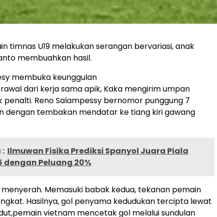
n timnas U19 melakukan serangan bervariasi, anak
ianto membuahkan hasil.
esy membuka keunggulan
Berawal dari kerja sama apik, Kaka mengirim umpan
k penalti. Reno Salampessy bernomor punggung 7
n dengan tembakan mendatar ke tiang kiri gawang
:
Ilmuwan Fisika Prediksi Spanyol Juara Piala
6 dengan Peluang 20%
k menyerah. Memasuki babak kedua, tekanan pemain
gkat. Hasilnya, gol penyama kedudukan tercipta lewat
dut,pemain vietnam mencetak gol melalui sundulan