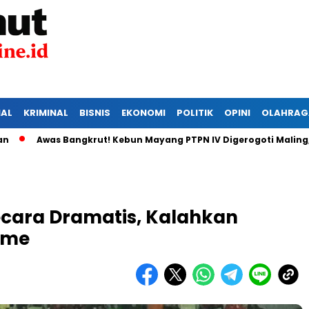
IAL
KRIMINAL
BISNIS
EKONOMI
POLITIK
OPINI
OLAHRAG
ngkrut! Kebun Mayang PTPN IV Digerogoti Maling, Manajemen d
cara Dramatis, Kalahkan
Time