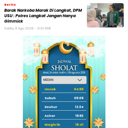
Berita
Barak Narkoba Marak Di Langkat, DPM
USU : Polres Langkat Jangan Hanya
Gimmick
Sabtu, 8 Agu 2026 - 21:51 WIB
Ahad, 24 Safar 1448 H / 09 Agustus 2026
Imsak
04:55
Subuh
05:05
Dzuhur
12:34
Ashar
15:53
Maghrib
18:41