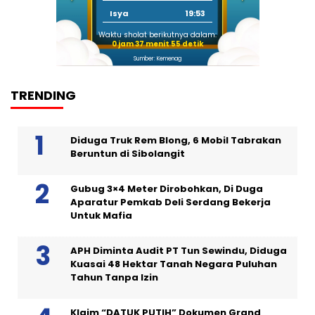
Isya
19:53
Waktu sholat berikutnya dalam:
0 jam 37 menit 55 detik
Sumber: Kemenag
TRENDING
Diduga Truk Rem Blong, 6 Mobil Tabrakan
Beruntun di Sibolangit
Gubug 3×4 Meter Dirobohkan, Di Duga
Aparatur Pemkab Deli Serdang Bekerja
Untuk Mafia
APH Diminta Audit PT Tun Sewindu, Diduga
Kuasai 48 Hektar Tanah Negara Puluhan
Tahun Tanpa Izin
Klaim “DATUK PUTIH” Dokumen Grand