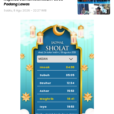
Padang Lawas
Sabtu, 8 Agu 2026 - 22:27 WIB
Ahad, 24 Safar 1448 H / 09 Agustus 2026
Imsak
04:55
Subuh
05:05
Dzuhur
12:34
Ashar
15:53
Maghrib
18:41
Isya
19:53