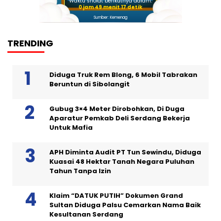
Waktu sholat berikutnya dalam:
0 jam 49 menit 16 detik
Sumber: Kemenag
TRENDING
Diduga Truk Rem Blong, 6 Mobil Tabrakan
Beruntun di Sibolangit
Gubug 3×4 Meter Dirobohkan, Di Duga
Aparatur Pemkab Deli Serdang Bekerja
Untuk Mafia
APH Diminta Audit PT Tun Sewindu, Diduga
Kuasai 48 Hektar Tanah Negara Puluhan
Tahun Tanpa Izin
Klaim “DATUK PUTIH” Dokumen Grand
Sultan Diduga Palsu Cemarkan Nama Baik
Kesultanan Serdang