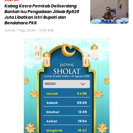
Kabag Kesra Pemkab Deliserdang
Bantah Isu Pengadaan Jilbab Rp525
Juta Libatkan Istri Bupati dan
Bendahara PKK
Jumat, 7 Agu 2026 - 14:16 WIB
Jum'at, 22 Safar 1448 H / 07 Agustus 2026
Imsak
04:55
Subuh
05:05
Dzuhur
12:35
Ashar
15:54
Maghrib
18:42