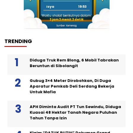
Isya
19:53
Waktu sholat berikutnya dalam:
3 jam 3 menit 2 detik
Sumber: Kemenag
TRENDING
Diduga Truk Rem Blong, 6 Mobil Tabrakan
Beruntun di Sibolangit
Gubug 3×4 Meter Dirobohkan, Di Duga
Aparatur Pemkab Deli Serdang Bekerja
Untuk Mafia
APH Diminta Audit PT Tun Sewindu, Diduga
Kuasai 48 Hektar Tanah Negara Puluhan
Tahun Tanpa Izin
Klaim “DATUK PUTIH” Dokumen Grand