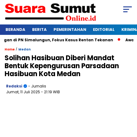
BERANDA
BERITA
PEMERINTAHAN
EDITORIAL
KRIMIN
an di PN Simalungun, Fokus Kasus Rentan Tekanan
Awas Bang
/
Home
Medan
Solihan Hasibuan Diberi Mandat
Bentuk Kepengurusan Parsadaan
Hasibuan Kota Medan
Redaksi
- Jurnalis
Jumat, 11 Juli 2025
- 21:19 WIB