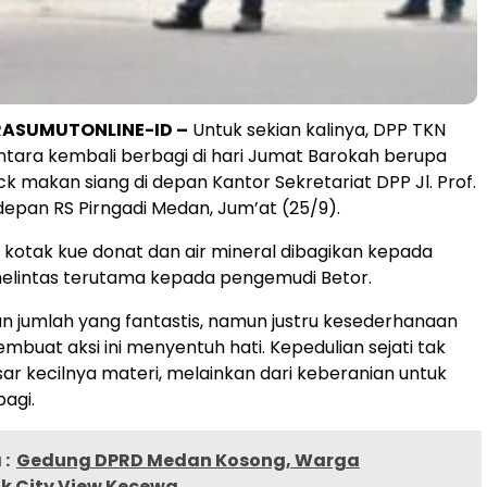
RASUMUTONLINE-ID –
Untuk sekian kalinya, DPP TKN
tara kembali berbagi di hari Jumat Barokah berupa
ck makan siang di depan Kantor Sekretariat DPP Jl. Prof.
epan RS Pirngadi Medan, Jum’at (25/9).
kotak kue donat dan air mineral dibagikan kepada
elintas terutama kepada pengemudi Betor.
 jumlah yang fantastis, namun justru kesederhanaan
mbuat aksi ini menyentuh hati. Kepedulian sejati tak
sar kecilnya materi, melainkan dari keberanian untuk
bagi.
:
Gedung DPRD Medan Kosong, Warga
 City View Kecewa