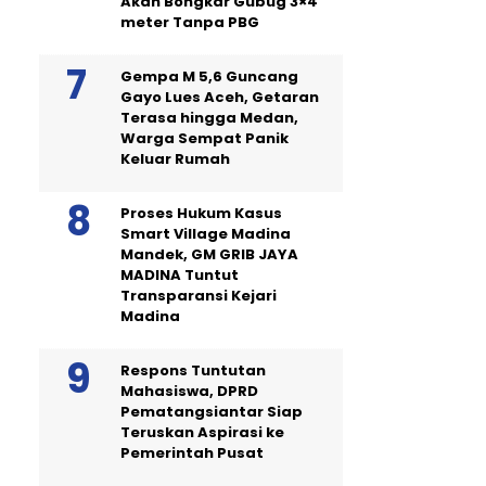
Akan Bongkar Gubug 3×4
meter Tanpa PBG
Gempa M 5,6 Guncang
Gayo Lues Aceh, Getaran
Terasa hingga Medan,
Warga Sempat Panik
Keluar Rumah
Proses Hukum Kasus
Smart Village Madina
Mandek, GM GRIB JAYA
MADINA Tuntut
Transparansi Kejari
Madina
Respons Tuntutan
Mahasiswa, DPRD
Pematangsiantar Siap
Teruskan Aspirasi ke
Pemerintah Pusat