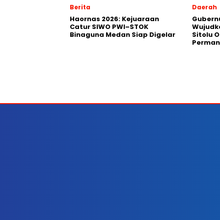
Berita
Daerah
Haornas 2026: Kejuaraan
Gubernu
Catur SIWO PWI–STOK
Wujudk
Binaguna Medan Siap Digelar
Sitolu O
Perman