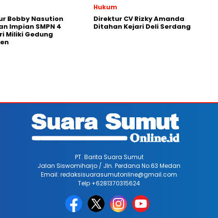
Hukum
r Bobby Nasution
Direktur CV Rizky Amanda
an Impian SMPN 4
Ditahan Kejari Deli Serdang
ri Miliki Gedung
en
PT. Barita Suara Sumut
Jalan Siswomiharjo / Jln. Perdana No.63 Medan
Email: redaksisuarasumutonline@gmail.com
Telp +6281370315624