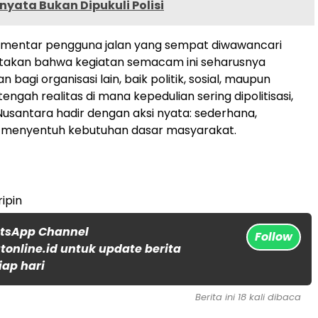
nyata Bukan Dipukuli Polisi
mentar pengguna jalan yang sempat diwawancari
akan bahwa kegiatan semacam ini seharusnya
n bagi organisasi lain, baik politik, sosial, maupun
tengah realitas di mana kepedulian sering dipolitisasi,
santara hadir dengan aksi nyata: sederhana,
n menyentuh kebutuhan dasar masyarakat.
ripin
atsApp Channel
Follow
online.id untuk update berita
iap hari
Berita ini 18 kali dibaca