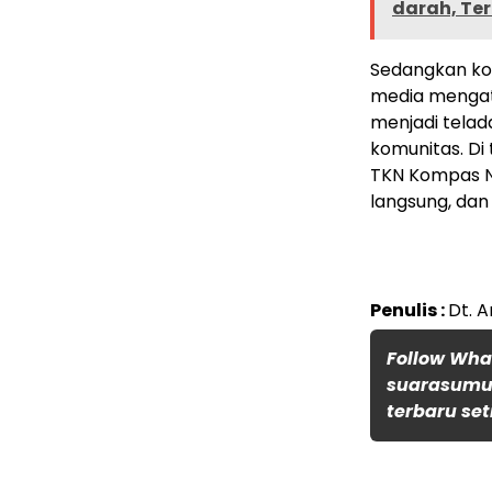
darah, Ter
Sedangkan ko
media mengat
menjadi telada
komunitas. Di 
TKN Kompas Nu
langsung, da
Penulis :
Dt. A
Follow Wh
suarasumut
terbaru set