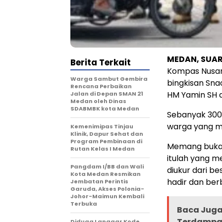
MEDAN, SUA
Berita Terkait
Kompas Nusan
Warga Sambut Gembira
bingkisan Sna
Rencana Perbaikan
HM Yamin SH d
Jalan di Depan SMAN 21
Medan oleh Dinas
SDABMBK kota Medan
Sebanyak 300 
warga yang m
Kemenimipas Tinjau
Klinik, Dapur Sehat dan
Program Pembinaan di
Memang bukan
Rutan Kelas I Medan
itulah yang me
Pangdam I/BB dan Wali
diukur dari be
Kota Medan Resmikan
hadir dan ber
Jembatan Perintis
Garuda, Akses Polonia-
Johor-Maimun Kembali
Terbuka
Baca Juga 
Terdampak
Diduga Langgar Kode