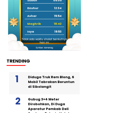
Subuh
05:05
Dzuhur
12:34
Ashar
15:54
Maghrib
18:42
Isya
19:53
Tidak ada waktu sholat berikutnya
hari ini.
Sumber: Kemenag
TRENDING
Diduga Truk Rem Blong, 6
Mobil Tabrakan Beruntun
di Sibolangit
Gubug 3×4 Meter
Dirobohkan, Di Duga
Aparatur Pemkab Deli