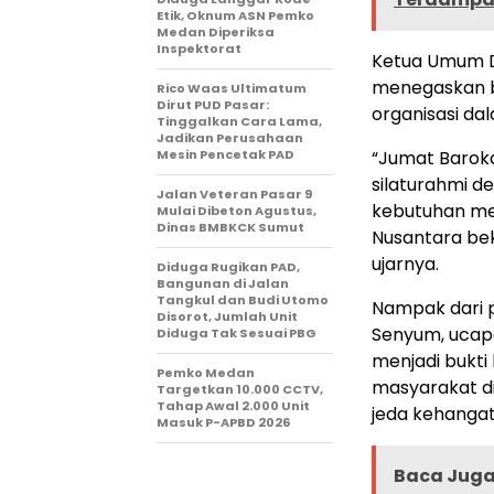
Etik, Oknum ASN Pemko
Medan Diperiksa
Inspektorat
Ketua Umum D
menegaskan b
Rico Waas Ultimatum
Dirut PUD Pasar:
organisasi d
Tinggalkan Cara Lama,
Jadikan Perusahaan
Mesin Pencetak PAD
“Jumat Barok
silaturahmi d
Jalan Veteran Pasar 9
kebutuhan me
Mulai Dibeton Agustus,
Dinas BMBKCK Sumut
Nusantara bek
ujarnya.
Diduga Rugikan PAD,
Bangunan di Jalan
Tangkul dan Budi Utomo
Nampak dari p
Disorot, Jumlah Unit
Senyum, ucap
Diduga Tak Sesuai PBG
menjadi bukti
Pemko Medan
masyarakat d
Targetkan 10.000 CCTV,
Tahap Awal 2.000 Unit
jeda kehangat
Masuk P-APBD 2026
Baca Juga 