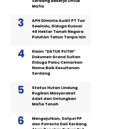
Serdang Bekerja Untuk
Mafia
APH Diminta Audit PT Tun
Sewindu, Diduga Kuasai
48 Hektar Tanah Negara
Puluhan Tahun Tanpa Izin
Klaim “DATUK PUTIH”
Dokumen Grand Sultan
Diduga Palsu Cemarkan
Nama Baik Kesultanan
Serdang
Status Hutan Lindung
Rugikan Masyarakat
Adat dan Untungkan
Mafia Tanah
Mengejutkan, Satpol PP
dan Polresta Deli Serdang