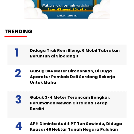
Waktu sholat berikutnya dalam:
1 jam 43 menit 20 detik
Sumber: Kemenag
TRENDING
Diduga Truk Rem Blong, 6 Mobil Tabrakan
Beruntun di Sibolangit
Gubug 3×4 Meter Dirobohkan, Di Duga
Aparatur Pemkab Deli Serdang Bekerja
Untuk Mafia
Gubuk 3×4 Meter Terancam Bongkar,
Perumahan Mewah Citraland Tetap
Berdiri
APH Diminta Audit PT Tun Sewindu, Diduga
Kuasai 48 Hektar Tanah Negara Puluhan