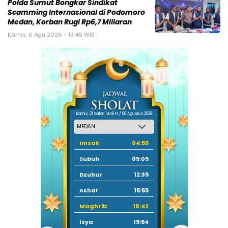
Polda Sumut Bongkar Sindikat
Scamming Internasional di Podomoro
Medan, Korban Rugi Rp6,7 Miliaran
Kamis, 6 Agu 2026 - 13:46 WIB
Kamis, 21 Safar 1448 H / 06 Agustus 2026
Imsak
04:55
Subuh
05:05
Dzuhur
12:35
Ashar
15:55
Maghrib
18:42
Isya
19:54