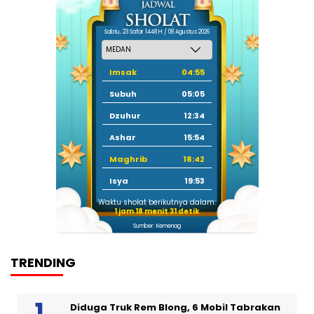
Sabtu, 23 Safar 1448 H / 08 Agustus 2026
Imsak
04:55
Subuh
05:05
Dzuhur
12:34
Ashar
15:54
Maghrib
18:42
Isya
19:53
Waktu sholat berikutnya dalam:
1 jam 18 menit 31 detik
Sumber: Kemenag
TRENDING
Diduga Truk Rem Blong, 6 Mobil Tabrakan