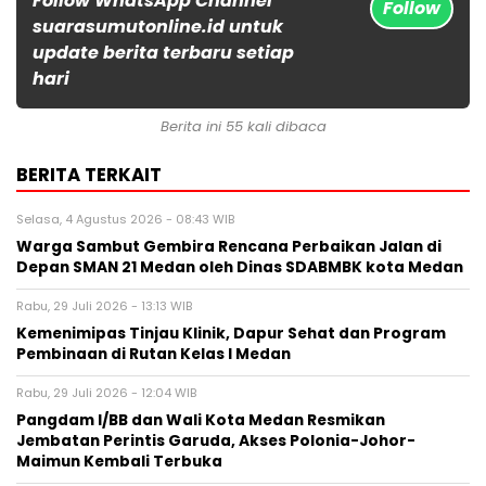
Follow WhatsApp Channel
Follow
suarasumutonline.id untuk
update berita terbaru setiap
hari
Berita ini 55 kali dibaca
BERITA TERKAIT
Selasa, 4 Agustus 2026 - 08:43 WIB
Warga Sambut Gembira Rencana Perbaikan Jalan di
Depan SMAN 21 Medan oleh Dinas SDABMBK kota Medan
Rabu, 29 Juli 2026 - 13:13 WIB
Kemenimipas Tinjau Klinik, Dapur Sehat dan Program
Pembinaan di Rutan Kelas I Medan
Rabu, 29 Juli 2026 - 12:04 WIB
Pangdam I/BB dan Wali Kota Medan Resmikan
Jembatan Perintis Garuda, Akses Polonia-Johor-
Maimun Kembali Terbuka