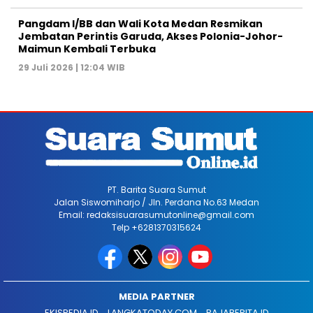
Pangdam I/BB dan Wali Kota Medan Resmikan
Jembatan Perintis Garuda, Akses Polonia-Johor-
Maimun Kembali Terbuka
29 Juli 2026 | 12:04 WIB
PT. Barita Suara Sumut
Jalan Siswomiharjo / Jln. Perdana No.63 Medan
Email: redaksisuarasumutonline@gmail.com
Telp +6281370315624
MEDIA PARTNER
EKISPEDIA.ID
LANGKATODAY.COM
RAJABERITA.ID