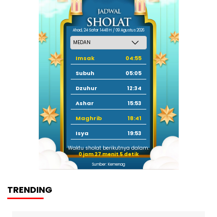
Ahad, 24 Safar 1448 H / 09 Agustus 2026
Imsak
04:55
Subuh
05:05
Dzuhur
12:34
Ashar
15:53
Maghrib
18:41
Isya
19:53
Waktu sholat berikutnya dalam:
0 jam 27 menit 4 detik
Sumber: Kemenag
TRENDING