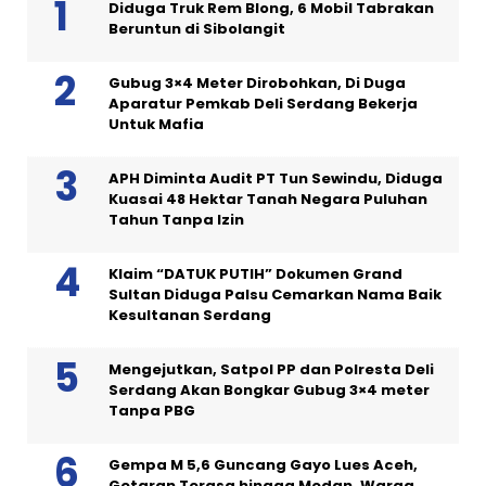
Diduga Truk Rem Blong, 6 Mobil Tabrakan
Beruntun di Sibolangit
Gubug 3×4 Meter Dirobohkan, Di Duga
Aparatur Pemkab Deli Serdang Bekerja
Untuk Mafia
APH Diminta Audit PT Tun Sewindu, Diduga
Kuasai 48 Hektar Tanah Negara Puluhan
Tahun Tanpa Izin
Klaim “DATUK PUTIH” Dokumen Grand
Sultan Diduga Palsu Cemarkan Nama Baik
Kesultanan Serdang
Mengejutkan, Satpol PP dan Polresta Deli
Serdang Akan Bongkar Gubug 3×4 meter
Tanpa PBG
Gempa M 5,6 Guncang Gayo Lues Aceh,
Getaran Terasa hingga Medan, Warga