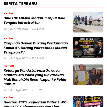
BERITA TERBARU
Berita
Dinas SDABMBK Medan Jemput Bola
Tangani Infrastruktur
Jumat, 7 Agu 2026 - 21:03 WIB
Berita
Pimpinan Dewan Dukung Perdamaian
Kasus AT, Dorong Polrestabes Medan
Terapkan RJ
Jumat, 7 Agu 2026 - 21:02 WIB
Hukum
Keluarga Winda Lorenza Gowasa,
Mantan Istri Polisi yang Dinyatakan
Mati Bunuh Diri Resmi Lapor ke Polda
Sumut
Jumat, 7 Agu 2026 - 21:00 WIB
Berita
Haornas 2026: Kejuaraan Catur SIWO
PWI–STOK Binaguna Medan Siap