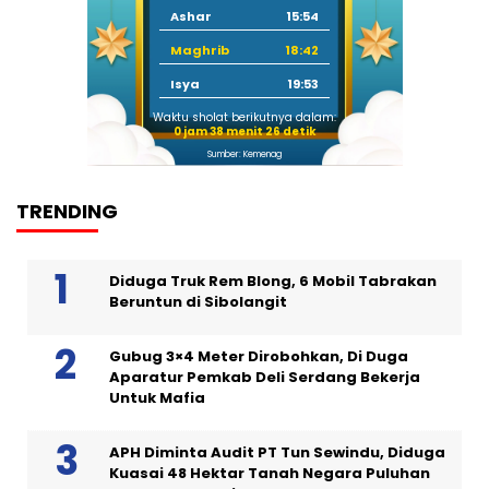
Ashar
15:54
Maghrib
18:42
Isya
19:53
Waktu sholat berikutnya dalam:
0 jam 38 menit 26 detik
Sumber: Kemenag
TRENDING
Diduga Truk Rem Blong, 6 Mobil Tabrakan
Beruntun di Sibolangit
Gubug 3×4 Meter Dirobohkan, Di Duga
Aparatur Pemkab Deli Serdang Bekerja
Untuk Mafia
APH Diminta Audit PT Tun Sewindu, Diduga
Kuasai 48 Hektar Tanah Negara Puluhan