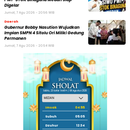
Digelar
Jumat, 7 Agu 2026 - 20:56 WIB
Daerah
Gubernur Bobby Nasution Wujudkan
Impian SMPN 4 Sitolu Ori Miliki Gedung
Permanen
Jumat, 7 Agu 2026 - 20:54 WIB
Sabtu, 23 Safar 1448 H / 08 Agustus 2026
Imsak
04:55
Subuh
05:05
Dzuhur
12:34