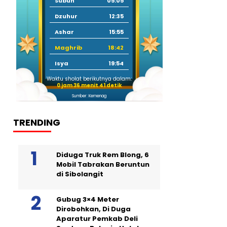
Subuh
05:05
Dzuhur
12:35
Ashar
15:55
Maghrib
18:42
Isya
19:54
Waktu sholat berikutnya dalam:
0 jam 36 menit 40 detik
Sumber: Kemenag
TRENDING
Diduga Truk Rem Blong, 6
Mobil Tabrakan Beruntun
di Sibolangit
Gubug 3×4 Meter
Dirobohkan, Di Duga
Aparatur Pemkab Deli