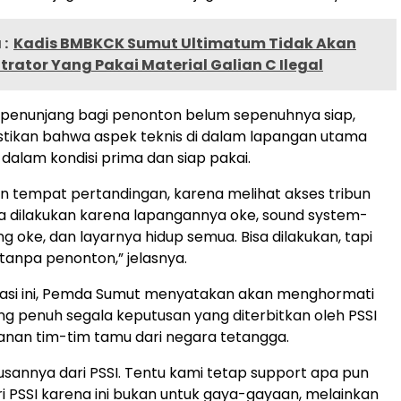
:
Kadis BMBKCK Sumut Ultimatum Tidak Akan
ntrator Yang Pakai Material Galian C Ilegal
as penunjang bagi penonton belum sepenuhnya siap,
ikan bahwa aspek teknis di dalam lapangan utama
dalam kondisi prima dan siap pakai.
kan tempat pertandingan, karena melihat akses tribun
isa dilakukan karena lapangannya oke, sound system-
ing oke, dan layarnya hidup semua. Bisa dilakukan, tapi
anpa penonton,” jelasnya.
uasi ini, Pemda Sumut menyatakan akan menghormati
 penuh segala keputusan yang diterbitkan oleh PSSI
nan tim-tim tamu dari negara tetangga.
tusannya dari PSSI. Tentu kami tetap support apa pun
i PSSI karena ini bukan untuk gaya-gayaan, melainkan