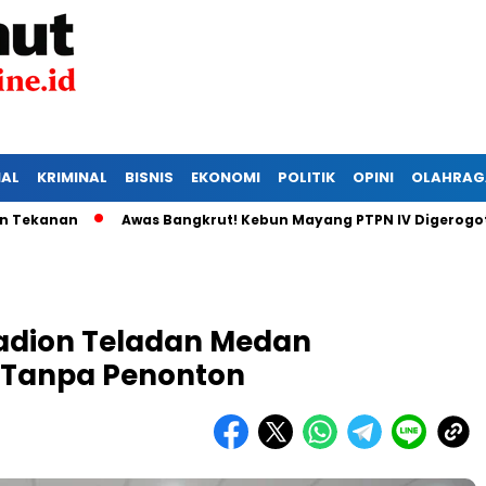
IAL
KRIMINAL
BISNIS
EKONOMI
POLITIK
OPINI
OLAHRAG
nan
Awas Bangkrut! Kebun Mayang PTPN IV Digerogoti Mali
Stadion Teladan Medan
a Tanpa Penonton