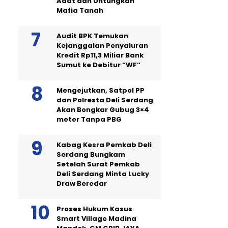
Adat dan Untungkan
Mafia Tanah
Audit BPK Temukan
Kejanggalan Penyaluran
Kredit Rp11,3 Miliar Bank
Sumut ke Debitur “WF”
Mengejutkan, Satpol PP
dan Polresta Deli Serdang
Akan Bongkar Gubug 3×4
meter Tanpa PBG
Kabag Kesra Pemkab Deli
Serdang Bungkam
Setelah Surat Pemkab
Deli Serdang Minta Lucky
Draw Beredar
Proses Hukum Kasus
Smart Village Madina