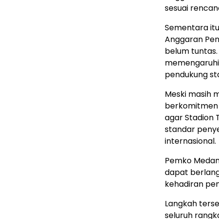
sesuai rencan
Sementara itu
Anggaran Pend
belum tuntas. 
memengaruhi p
pendukung sta
Meski masih 
berkomitmen 
agar Stadion 
standar peny
internasional.
Pemko Medan 
dapat berlang
kehadiran pen
Langkah terse
seluruh rangk