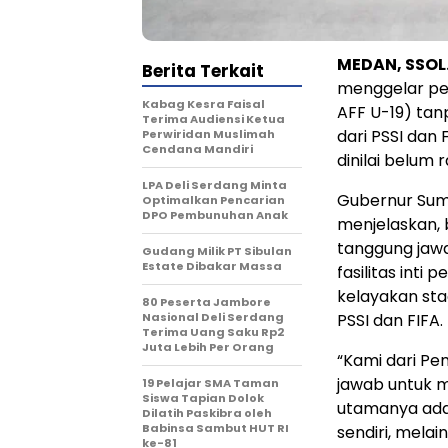
MEDAN, SSOL
Berita Terkait
menggelar per
Kabag Kesra Faisal
AFF U-19) tan
Terima Audiensi Ketua
dari PSSI dan 
Perwiridan Muslimah
Cendana Mandiri
dinilai belum
LPA Deli Serdang Minta
Gubernur Sum
Optimalkan Pencarian
DPO Pembunuhan Anak
menjelaskan,
tanggung jaw
Gudang Milik PT Sibulan
Estate Dibakar Massa
fasilitas inti
kelayakan sta
80 Peserta Jambore
Nasional Deli Serdang
PSSI dan FIFA.
Terima Uang Saku Rp2
Juta Lebih Per Orang
“Kami dari Pe
jawab untuk m
19 Pelajar SMA Taman
Siswa Tapian Dolok
utamanya adal
Dilatih Paskibra oleh
Babinsa Sambut HUT RI
sendiri, melai
ke-81