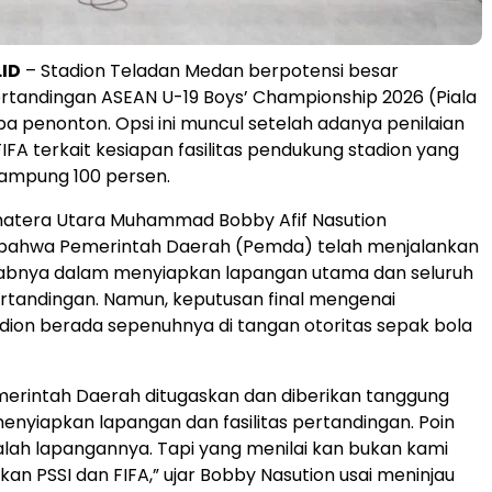
.ID
– Stadion Teladan Medan berpotensi besar
tandingan ASEAN U-19 Boys’ Championship 2026 (Piala
pa penonton. Opsi ini muncul setelah adanya penilaian
FIFA terkait kesiapan fasilitas pendukung stadion yang
 rampung 100 persen.
atera Utara Muhammad Bobby Afif Nasution
 bahwa Pemerintah Daerah (Pemda) telah menjalankan
abnya dalam menyiapkan lapangan utama dan seluruh
 pertandingan. Namun, keputusan final mengenai
dion berada sepenuhnya di tangan otoritas sepak bola
merintah Daerah ditugaskan dan diberikan tanggung
enyiapkan lapangan dan fasilitas pertandingan. Poin
ah lapangannya. Tapi yang menilai kan bukan kami
nkan PSSI dan FIFA,” ujar Bobby Nasution usai meninjau