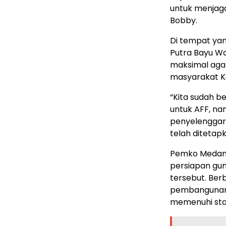
untuk menjag
Bobby.
Di tempat yan
Putra Bayu W
maksimal aga
masyarakat Ko
“Kita sudah b
untuk AFF, na
penyelenggar
telah ditetapk
Pemko Medan, 
persiapan gu
tersebut. Ber
pembangunan h
memenuhi sta