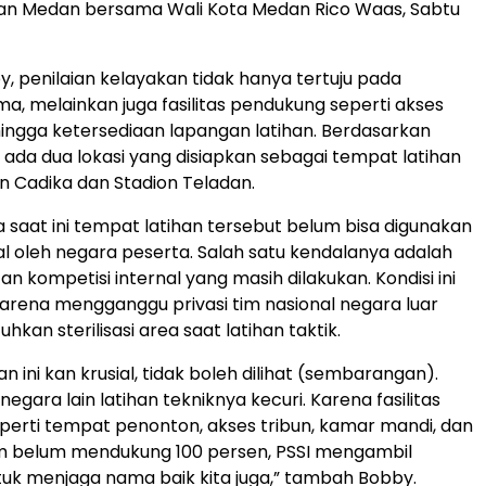
dan Medan bersama Wali Kota Medan Rico Waas, Sabtu
, penilaian kelayakan tidak hanya tertuju pada
a, melainkan juga fasilitas pendukung seperti akses
, hingga ketersediaan lapangan latihan. Berdasarkan
 ada dua lokasi yang disiapkan sebagai tempat latihan
n Cadika dan Stadion Teladan.
 saat ini tempat latihan tersebut belum bisa digunakan
l oleh negara peserta. Salah satu kendalanya adalah
n kompetisi internal yang masih dilakukan. Kondisi ini
l karena mengganggu privasi tim nasional negara luar
an sterilisasi area saat latihan taktik.
n ini kan krusial, tidak boleh dilihat (sembarangan).
egara lain latihan tekniknya kecuri. Karena fasilitas
erti tempat penonton, akses tribun, kamar mandi, dan
 belum mendukung 100 persen, PSSI mengambil
ntuk menjaga nama baik kita juga,” tambah Bobby.