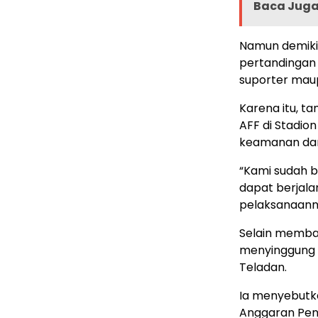
Baca Juga 
Namun demiki
pertandingan 
suporter mau
Karena itu, 
AFF di Stadio
keamanan dan
“Kami sudah b
dapat berjal
pelaksanaanny
Selain memba
menyinggung
Teladan.
Ia menyebutk
Anggaran Pen