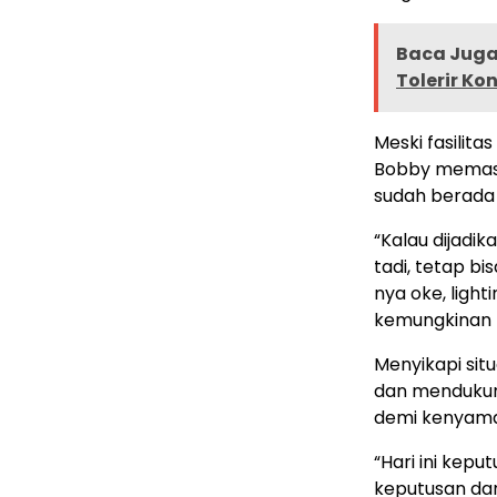
Baca Juga 
Tolerir Ko
Meski fasilit
Bobby memast
sudah berada 
“Kalau dijadi
tadi, tetap b
nya oke, light
kemungkinan t
Menyikapi sit
dan mendukung
demi kenyama
“Hari ini kepu
keputusan dar