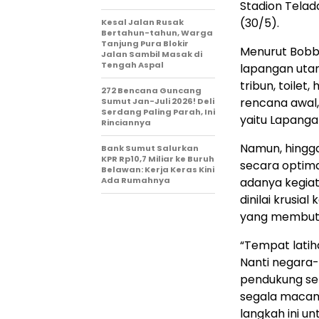
Stadion Tela
(30/5).
Kesal Jalan Rusak
Bertahun-tahun, Warga
Tanjung Pura Blokir
Menurut Bobby
Jalan Sambil Masak di
Tengah Aspal
lapangan utam
tribun, toilet
272 Bencana Guncang
rencana awal,
Sumut Jan-Juli 2026! Deli
Serdang Paling Parah, Ini
yaitu Lapanga
Rinciannya
Namun, hingga
Bank Sumut Salurkan
KPR Rp10,7 Miliar ke Buruh
secara optima
Belawan: Kerja Keras Kini
Ada Rumahnya
adanya kegiata
dinilai krusia
yang membutuhk
“Tempat latiha
Nanti negara-n
pendukung sep
segala macam
langkah ini u