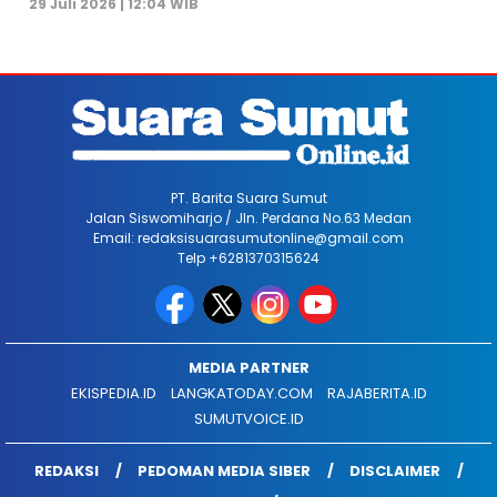
29 Juli 2026 | 12:04 WIB
PT. Barita Suara Sumut
Jalan Siswomiharjo / Jln. Perdana No.63 Medan
Email: redaksisuarasumutonline@gmail.com
Telp +6281370315624
MEDIA PARTNER
EKISPEDIA.ID
LANGKATODAY.COM
RAJABERITA.ID
SUMUTVOICE.ID
REDAKSI
PEDOMAN MEDIA SIBER
DISCLAIMER