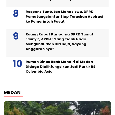
Respons Tuntutan Mahasiswa, DPRD
Pematangsiantar Siap Teruskan Aspirasi
ke Pemerintah Pusat
Ruang Rapat Paripurna DPRD Sumut
“Sunyi”, APPH ” Yang Tidak Hadir
Mengundurkan Diri Saja, Sayang
Anggaran nya”
Rumah Dinas Bank Mandiri di Medan
Diduga Dialihfungsikan Jadi Parkir RS
Colombia Asia
MEDAN