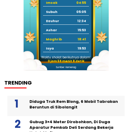
Imsak
04:55
Subuh
05:05
Dzuhur
12:34
Ashar
15:53
Maghrib
18:41
Isya
19:53
Waktu sholat berikutnya dalam:
0 jam 59 menit 8 detik
Sumber: Kemenag
TRENDING
Diduga Truk Rem Blong, 6 Mobil Tabrakan
Beruntun di Sibolangit
Gubug 3×4 Meter Dirobohkan, Di Duga
Aparatur Pemkab Deli Serdang Bekerja