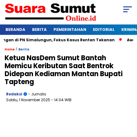
BERANDA
BERITA
PEMERINTAHAN
EDITORIAL
KRIMIN
an di PN Simalungun, Fokus Kasus Rentan Tekanan
Awas Bang
/
Home
Berita
Ketua NasDem Sumut Bantah
Memicu Keributan Saat Bentrok
Didepan Kediaman Mantan Bupati
Tapteng
Redaksi
- Jurnalis
Sabtu, 1 November 2025
- 14:04 WIB