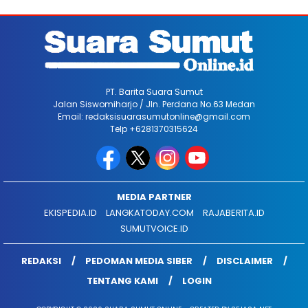
PT. Barita Suara Sumut
Jalan Siswomiharjo / Jln. Perdana No.63 Medan
Email: redaksisuarasumutonline@gmail.com
Telp +6281370315624
MEDIA PARTNER
EKISPEDIA.ID
LANGKATODAY.COM
RAJABERITA.ID
SUMUTVOICE.ID
REDAKSI
PEDOMAN MEDIA SIBER
DISCLAIMER
TENTANG KAMI
LOGIN