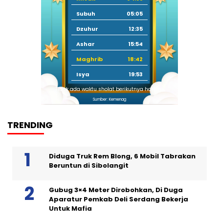
Subuh
05:05
Dzuhur
12:35
Ashar
15:54
Maghrib
18:42
Isya
19:53
Tidak ada waktu sholat berikutnya hari ini.
Sumber: Kemenag
TRENDING
Diduga Truk Rem Blong, 6 Mobil Tabrakan
Beruntun di Sibolangit
Gubug 3×4 Meter Dirobohkan, Di Duga
Aparatur Pemkab Deli Serdang Bekerja
Untuk Mafia