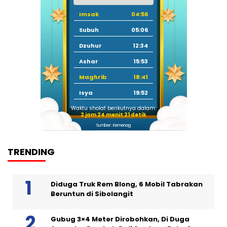
Imsak
04:56
Subuh
05:06
Dzuhur
12:34
Ashar
15:53
Maghrib
18:41
Isya
19:52
Waktu sholat berikutnya dalam:
2 jam 24 menit 21 detik
Sumber: Kemenag
TRENDING
Diduga Truk Rem Blong, 6 Mobil Tabrakan
Beruntun di Sibolangit
Gubug 3×4 Meter Dirobohkan, Di Duga