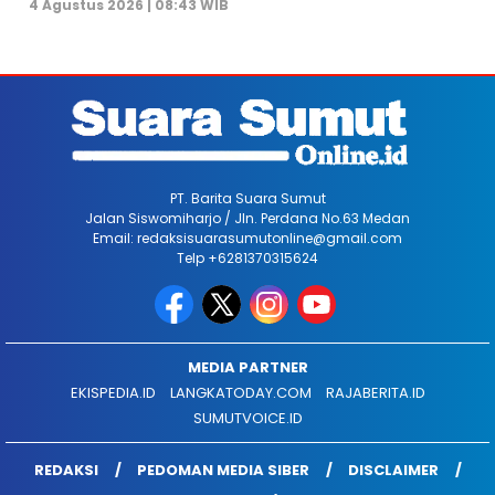
4 Agustus 2026 | 08:43 WIB
PT. Barita Suara Sumut
Jalan Siswomiharjo / Jln. Perdana No.63 Medan
Email: redaksisuarasumutonline@gmail.com
Telp +6281370315624
MEDIA PARTNER
EKISPEDIA.ID
LANGKATODAY.COM
RAJABERITA.ID
SUMUTVOICE.ID
REDAKSI
PEDOMAN MEDIA SIBER
DISCLAIMER