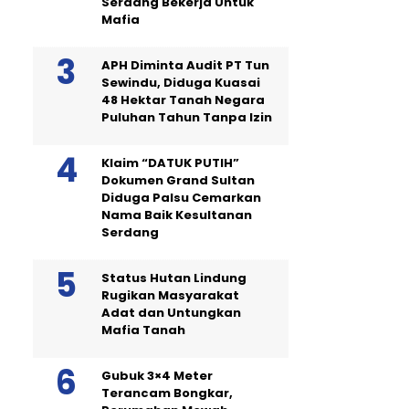
Serdang Bekerja Untuk
Mafia
APH Diminta Audit PT Tun
Sewindu, Diduga Kuasai
48 Hektar Tanah Negara
Puluhan Tahun Tanpa Izin
Klaim “DATUK PUTIH”
Dokumen Grand Sultan
Diduga Palsu Cemarkan
Nama Baik Kesultanan
Serdang
Status Hutan Lindung
Rugikan Masyarakat
Adat dan Untungkan
Mafia Tanah
Gubuk 3×4 Meter
Terancam Bongkar,