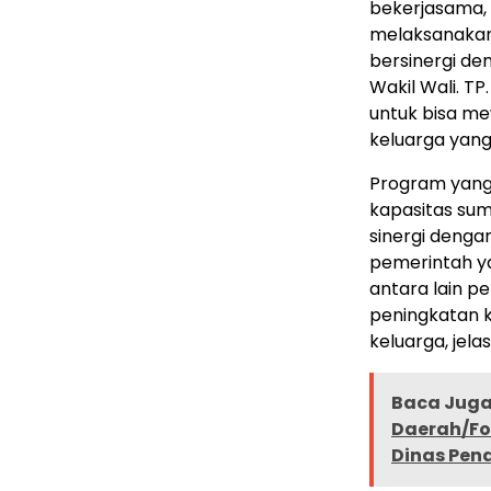
bekerjasama,
melaksanakan
bersinergi de
Wakil Wali. T
untuk bisa me
keluarga yang
Program yang
kapasitas sum
sinergi denga
pemerintah y
antara lain p
peningkatan k
keluarga, jel
Baca Juga 
Daerah/Fo
Dinas Pen