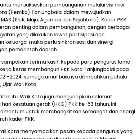
ntu mensukseskan pembangunan melalui visi misi
ota (Pemko) Tanjungbalai dalam mewujudkan
EMAS (Elok, Maju, Agamais dan Sejahtera). Kader PKK
ran penting dalam pembangunan, dengan berbagai
giatan yang dilakukan lewat partisipasi dan
keluarga. maka perlu sinkronisasi dan sinergi
an pemerintah daerah.
a sampaikan terima kasih kepada para pengurus lama
ekerja keras membangun PKK Kota Tanjungbalai pada
2021-2024. semoga amal baiknya dilimpahkan pahala
, Ujar Wali Kota
tan itu, Wali Kota juga mengucapkan selamat
hari kesatuan gerak (HKG) PKK ke-53 tahun, ini
omentum untuk membangkitkan semangat dan energi
uruh kader PKK.
 Wali Kota menyampaikan pesan kepada pengurus yang
rus ada peningkatan di berbagai sektor khusus