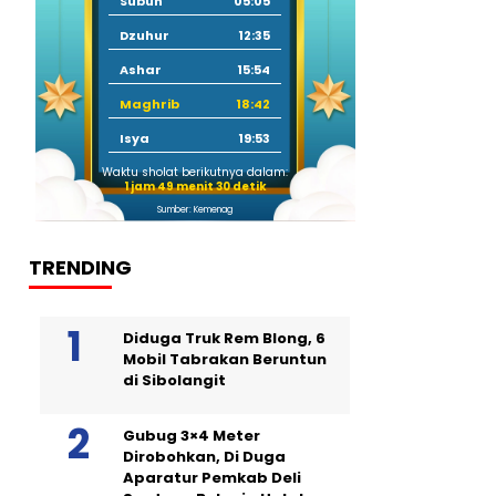
Subuh
05:05
Dzuhur
12:35
Ashar
15:54
Maghrib
18:42
Isya
19:53
Waktu sholat berikutnya dalam:
1 jam 49 menit 29 detik
Sumber: Kemenag
TRENDING
Diduga Truk Rem Blong, 6
Mobil Tabrakan Beruntun
di Sibolangit
Gubug 3×4 Meter
Dirobohkan, Di Duga
Aparatur Pemkab Deli