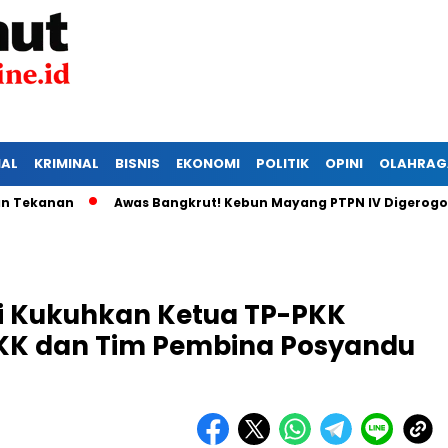
IAL
KRIMINAL
BISNIS
EKONOMI
POLITIK
OPINI
OLAHRAG
nan
Awas Bangkrut! Kebun Mayang PTPN IV Digerogoti Mali
i Kukuhkan Ketua TP-PKK
PKK dan Tim Pembina Posyandu