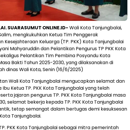
I. SUARASUMUT ONLINE.ID-
Wali Kota Tanjungbalai,
Salim, mengkukuhkan Ketua Tim Penggerak
Kesejahteraan Keluarga (TP. PKK) Kota Tanjungbalai
ani Mahyaruddin dan Pelantikan Pengurus TP PKK Kota
Sekaligus Pelantikan Tim Pembina Posyandu Kota
Masa Bakti Tahun 2025-2030, yang dilaksanakan di
 dinas Wali Kota, Senin (16/6/2025)
an Wali Kota Tanjungbalai mengucapkan selamat dan
 Ibu Ketua TP. PKK Kota Tanjungbalai yang telah
serta jajaran pengurus TP. PKK Kota Tanjungbalai masa
30, selamat bekerja kepada TP. PKK Kota Tanjungbalai
lantik, tetap semangat dalam bertugas demi kesuksesan
ota Tanjungbalai.
TP. PKK Kota Tanjungbalai sebagai mitra pemerintah