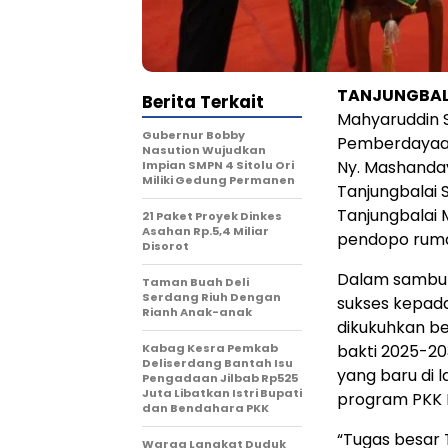
TANJUNGBALA
Berita Terkait
Mahyaruddin 
Gubernur Bobby
Pemberdayaan 
Nasution Wujudkan
Ny. Mashanday
Impian SMPN 4 Sitolu Ori
Miliki Gedung Permanen
Tanjungbalai 
Tanjungbalai 
21 Paket Proyek Dinkes
Asahan Rp.5,4 Miliar
pendopo rumah
Disorot
Dalam sambut
Taman Buah Deli
Serdang Riuh Dengan
sukses kepada
Rianh Anak-anak
dikukuhkan be
Kabag Kesra Pemkab
bakti 2025-20
Deliserdang Bantah Isu
yang baru di 
Pengadaan Jilbab Rp525
Juta Libatkan Istri Bupati
program PKK K
dan Bendahara PKK
“Tugas besar 
Warga Langkat Duduk