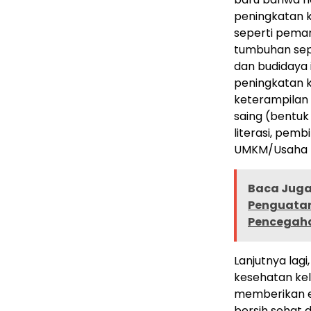
peningkatan 
seperti pema
tumbuhan sep
dan budidaya 
peningkatan 
keterampilan
saing (bentu
literasi, pe
UMKM/Usaha p
Baca Juga 
Penguatan
Pencegaha
Lanjutnya lag
kesehatan kel
memberikan e
bersih sehat