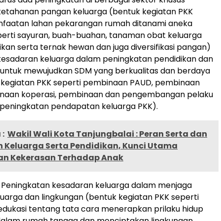
ketahanan pangan keluarga (bentuk kegiatan PKK
nfaatan lahan pekarangan rumah ditanami aneka
erti sayuran, buah-buahan, tanaman obat keluarga
ikan serta ternak hewan dan juga diversifikasi pangan)
kesadaran keluarga dalam peningkatan pendidikan dan
 untuk mewujudkan SDM yang berkualitas dan berdaya
k kegiatan PKK seperti pembinaan PAUD, pembinaan
mbinaan koperasi, pembinaan dan pengembangan pelaku
eningkatan pendapatan keluarga PKK).
:
Wakil Wali Kota Tanjungbalai : Peran Serta dan
 Keluarga Serta Pendidikan, Kunci Utama
n Kekerasan Terhadap Anak
i, Peningkatan kesadaran keluarga dalam menjaga
uarga dan lingkungan (bentuk kegiatan PKK seperti
dukasi tentang tata cara menerapkan prilaku hidup
 dalam rumah tangga dan menciptakan lingkungan