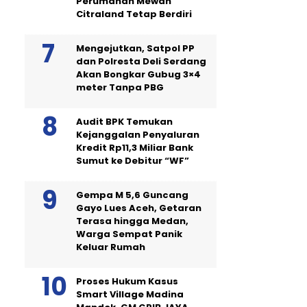
Perumahan Mewah
Citraland Tetap Berdiri
Mengejutkan, Satpol PP
dan Polresta Deli Serdang
Akan Bongkar Gubug 3×4
meter Tanpa PBG
Audit BPK Temukan
Kejanggalan Penyaluran
Kredit Rp11,3 Miliar Bank
Sumut ke Debitur “WF”
Gempa M 5,6 Guncang
Gayo Lues Aceh, Getaran
Terasa hingga Medan,
Warga Sempat Panik
Keluar Rumah
Proses Hukum Kasus
Smart Village Madina