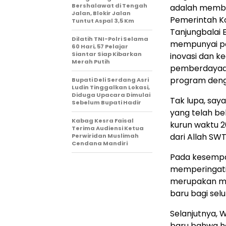
Bershalawat di Tengah
adalah memba
Jalan, Blokir Jalan
Pemerintah K
Tuntut Aspal 3,5 Km
Tanjungbalai 
Dilatih TNI-Polri Selama
mempunyai pe
60 Hari, 57 Pelajar
Siantar Siap Kibarkan
inovasi dan ke
Merah Putih
pemberdayaan 
program deng
Bupati Deli Serdang Asri
Ludin Tinggalkan Lokasi,
Diduga Upacara Dimulai
Tak lupa, say
Sebelum Bupati Hadir
yang telah b
Kabag Kesra Faisal
kurun waktu 
Terima Audiensi Ketua
dari Allah SWT
Perwiridan Muslimah
Cendana Mandiri
Pada kesempa
memperingati 
merupakan m
baru bagi sel
Selanjutnya,
baru bahwa ha