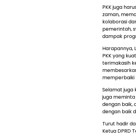
PKK juga har
zaman, memanf
kolaborasi dan
pemerintah, 
dampak prog
Harapannya, L
PKK yang kuat
terimakasih 
membesarkan 
memperbaiki 
Selamat juga 
juga meminta
dengan baik, 
dengan baik di
Turut hadir d
Ketua DPRD Te