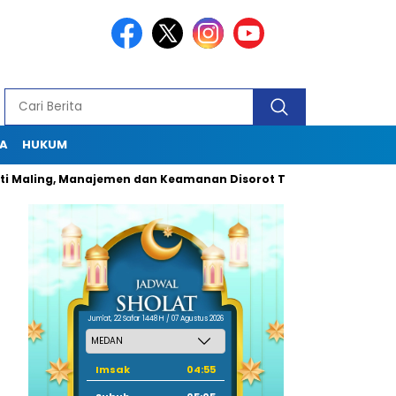
A
HUKUM
ng, Manajemen dan Keamanan Disorot Tajam
Dugaan Pungli 
Jum'at, 22 Safar 1448 H / 07 Agustus 2026
Imsak
04:55