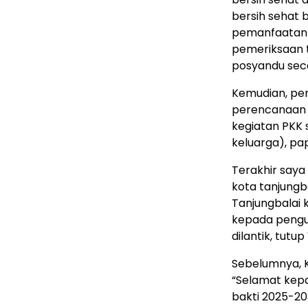
bersih sehat
pemanfaatan 
pemeriksaan t
posyandu seca
Kemudian, pe
perencanaan 
kegiatan PKK 
keluarga), pa
Terakhir say
kota tanjung
Tanjungbalai 
kepada pengu
dilantik, tutup
Sebelumnya, 
“Selamat kepa
bakti 2025-20