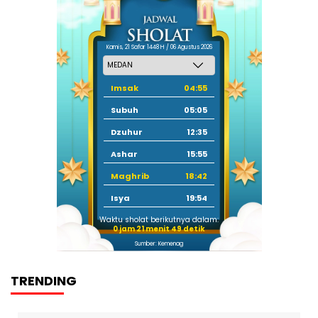
Kamis, 21 Safar 1448 H / 06 Agustus 2026
Imsak
04:55
Subuh
05:05
Dzuhur
12:35
Ashar
15:55
Maghrib
18:42
Isya
19:54
Waktu sholat berikutnya dalam:
0 jam 21 menit 48 detik
Sumber: Kemenag
TRENDING