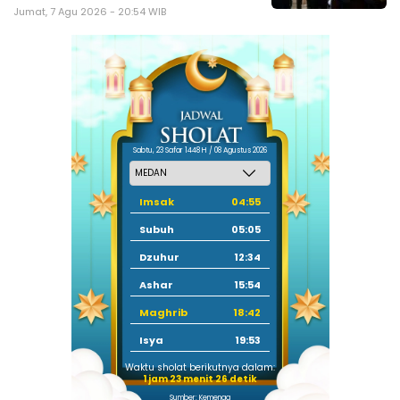
Jumat, 7 Agu 2026 - 20:54 WIB
Sabtu, 23 Safar 1448 H / 08 Agustus 2026
Imsak
04:55
Subuh
05:05
Dzuhur
12:34
Ashar
15:54
Maghrib
18:42
Isya
19:53
Waktu sholat berikutnya dalam:
1 jam 23 menit 26 detik
Sumber: Kemenag