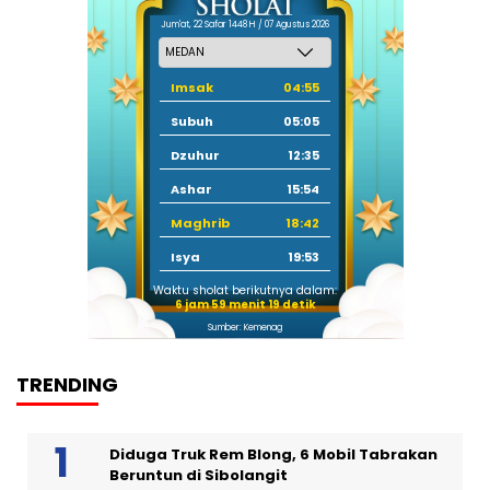
Jum'at, 22 Safar 1448 H / 07 Agustus 2026
Imsak
04:55
Subuh
05:05
Dzuhur
12:35
Ashar
15:54
Maghrib
18:42
Isya
19:53
Waktu sholat berikutnya dalam:
6 jam 59 menit 19 detik
Sumber: Kemenag
TRENDING
Diduga Truk Rem Blong, 6 Mobil Tabrakan
Beruntun di Sibolangit