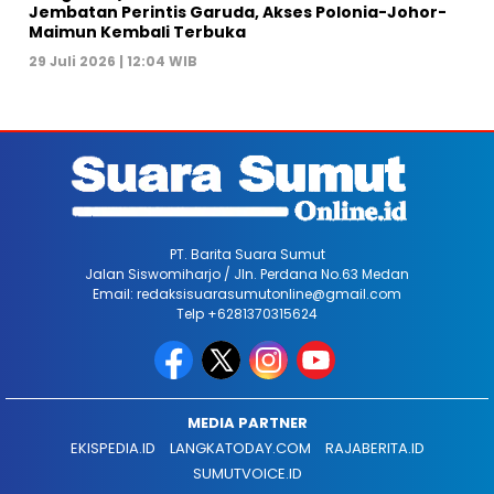
Jembatan Perintis Garuda, Akses Polonia-Johor-
Maimun Kembali Terbuka
29 Juli 2026 | 12:04 WIB
PT. Barita Suara Sumut
Jalan Siswomiharjo / Jln. Perdana No.63 Medan
Email: redaksisuarasumutonline@gmail.com
Telp +6281370315624
MEDIA PARTNER
EKISPEDIA.ID
LANGKATODAY.COM
RAJABERITA.ID
SUMUTVOICE.ID