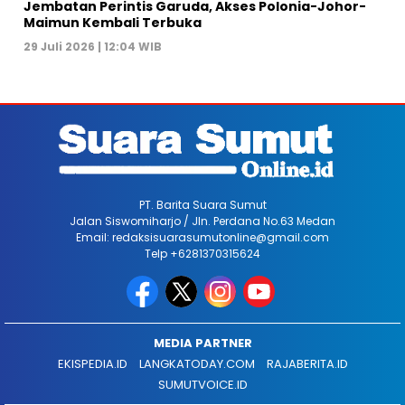
Jembatan Perintis Garuda, Akses Polonia-Johor-
Maimun Kembali Terbuka
29 Juli 2026 | 12:04 WIB
PT. Barita Suara Sumut
Jalan Siswomiharjo / Jln. Perdana No.63 Medan
Email: redaksisuarasumutonline@gmail.com
Telp +6281370315624
MEDIA PARTNER
EKISPEDIA.ID
LANGKATODAY.COM
RAJABERITA.ID
SUMUTVOICE.ID