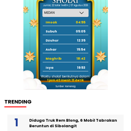
Jum'at, 22 Safar 1448 H / 07 Agustus 2026
Imsak
04:55
Subuh
05:05
Dzuhur
12:35
Ashar
15:54
Maghrib
18:42
Isya
19:53
Waktu sholat berikutnya dalam:
1 jam 40 menit 12 detik
Sumber: Kemenag
TRENDING
Diduga Truk Rem Blong, 6 Mobil Tabrakan
Beruntun di Sibolangit