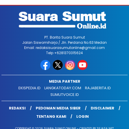
PT. Barita Suara Sumut
Jalan Siswomiharjo / Jln. Perdana No.63 Medan
Email: redaksisuarasumutonline@gmail.com
Telp +6281370315624
MEDIA PARTNER
EKISPEDIA.ID
LANGKATODAY.COM
RAJABERITA.ID
SUMUTVOICE.ID
REDAKSI
PEDOMAN MEDIA SIBER
DISCLAIMER
TENTANG KAMI
LOGIN
COPYRIGHT © 2026 SUARA SUMUT ONLINE - CREATED BY SEJASA NET