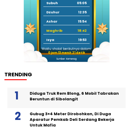
Subuh
05:05
Dzuhur
12:35
Ashar
15:54
Maghrib
18:42
Isya
19:53
Waktu sholat berikutnya dalam:
0 jam 13 menit 20 detik
Sumber: Kemenag
TRENDING
Diduga Truk Rem Blong, 6 Mobil Tabrakan
Beruntun di Sibolangit
Gubug 3×4 Meter Dirobohkan, Di Duga
Aparatur Pemkab Deli Serdang Bekerja
Untuk Mafia