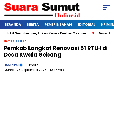
BERANDA
BERITA
PEMERINTAHAN
EDITORIAL
KRIMIN
di PN Simalungun, Fokus Kasus Rentan Tekanan
Awas Bangkru
/
Home
Daerah
Pemkab Langkat Renovasi 51 RTLH di
Desa Kwala Gebang
Redaksi
- Jurnalis
Jumat, 26 September 2025
- 10:37 WIB