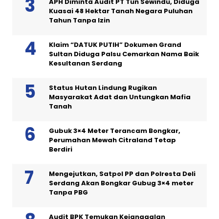
APH Diminta Audit PT Tun Sewindu, Diduga
Kuasai 48 Hektar Tanah Negara Puluhan
Tahun Tanpa Izin
Klaim “DATUK PUTIH” Dokumen Grand
Sultan Diduga Palsu Cemarkan Nama Baik
Kesultanan Serdang
Status Hutan Lindung Rugikan
Masyarakat Adat dan Untungkan Mafia
Tanah
Gubuk 3×4 Meter Terancam Bongkar,
Perumahan Mewah Citraland Tetap
Berdiri
Mengejutkan, Satpol PP dan Polresta Deli
Serdang Akan Bongkar Gubug 3×4 meter
Tanpa PBG
Audit BPK Temukan Kejanggalan