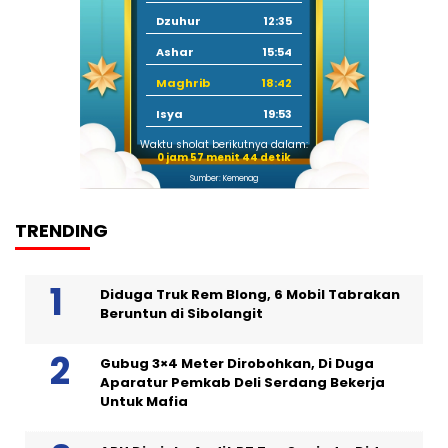
Dzuhur
12:35
Ashar
15:54
Maghrib
18:42
Isya
19:53
Waktu sholat berikutnya dalam:
0 jam 57 menit 44 detik
Sumber: Kemenag
TRENDING
Diduga Truk Rem Blong, 6 Mobil Tabrakan
Beruntun di Sibolangit
Gubug 3×4 Meter Dirobohkan, Di Duga
Aparatur Pemkab Deli Serdang Bekerja
Untuk Mafia