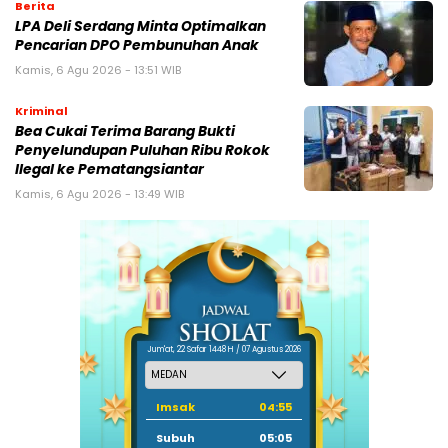
Berita
LPA Deli Serdang Minta Optimalkan
Pencarian DPO Pembunuhan Anak
Kamis, 6 Agu 2026 - 13:51 WIB
Kriminal
Bea Cukai Terima Barang Bukti
Penyelundupan Puluhan Ribu Rokok
Ilegal ke Pematangsiantar
Kamis, 6 Agu 2026 - 13:49 WIB
Jum'at, 22 Safar 1448 H / 07 Agustus 2026
Imsak
04:55
Subuh
05:05